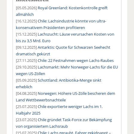
[05.05.2026]
Royal Greenland: Kostenkontrolle greift
allmählich
[16.12.2025]
Chile: Lachsindustrie könnte von ultra-
konservativem Präsidenten profitieren
[15.12.2025]
Lachszucht: Läuse verursachen Kosten von
bis zu 3,5 Mrd. Euro
[09.12.2025]
Antarktis: Quote für Schwarzen Seehecht
dramatisch gekürzt
[27.11.2025]
Chile: 22 Festnahmen wegen Lachs-Raubes
[29.10.2025]
Lachsmarkt: Mehr Norweger-Lachs für die EU
wegen US-Zöllen
[05.09.2025]
Schottland: Antibiotika-Menge sinkt
erheblich
[04.08.2025]
Norwegen: Höhere US-Zölle bescheren dem
Land Wettbewerbsnachteile
[25.07.2025]
Chile exportierte weniger Lachs im 1.
Halbjahr 2025
[23.07.2025]
Chile gründet Task-Force zur Bekämpfung
von organisiertem Lachsraub
[15.07.2025]
Chile: Lachs geraubt, Fahrer gekidnappt –