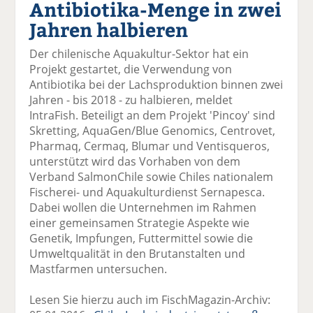
Antibiotika-Menge in zwei
el
el
el
el
el
a
t
a
p
D
Jahren halbieren
uf
wi
uf
er
ru
F
tt
Li
E
ck
Der chilenische Aquakultur-Sektor hat ein
ac
er
n
m
e
Projekt gestartet, die Verwendung von
e
n
k
ai
n
Antibiotika bei der Lachsproduktion binnen zwei
b
e
l
Jahren - bis 2018 - zu halbieren, meldet
o
di
v
IntraFish. Beteiligt an dem Projekt 'Pincoy' sind
o
n
er
Skretting, AquaGen/Blue Genomics, Centrovet,
k
te
se
Pharmaq, Cermaq, Blumar und Ventisqueros,
te
il
n
unterstützt wird das Vorhaben von dem
il
e
d
Verband SalmonChile sowie Chiles nationalem
e
n
e
Fischerei- und Aquakulturdienst Sernapesca.
n
n
Dabei wollen die Unternehmen im Rahmen
einer gemeinsamen Strategie Aspekte wie
Genetik, Impfungen, Futtermittel sowie die
Umweltqualität in den Brutanstalten und
Mastfarmen untersuchen.
Lesen Sie hierzu auch im FischMagazin-Archiv: