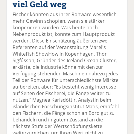
viel Geld weg
el
el
el
el
el
a
t
a
p
D
Fischer könnten aus ihrer Rohware wesentlich
uf
wi
uf
er
ru
mehr Gewinn schöpfen, wenn sie stärker
F
tt
Li
E
ck
kooperieren würden. Was heute noch
ac
er
n
m
e
Nebenprodukt ist, könnte zum Hauptprodukt
e
n
k
ai
n
werden. Diese Einschätzung äußerten zwei
b
e
l
Referenten auf der Veranstaltung Marel's
o
di
v
WhiteFish ShowHow in Kopenhagen. Thór
o
n
er
Sigfússon, Gründer des Iceland Ocean Cluster,
k
te
se
erklärte, die Industrie könne mit den zur
te
il
n
Verfügung stehenden Maschinen nahezu jedes
il
e
d
Teil der Rohware für unterschiedlichste Märkte
e
n
e
aufbereiten, aber: "Es besteht wenig Interesse
n
n
auf Seiten der Fischerei, die Fänge weiter zu
nutzen." Magnea Karlsdóttir, Analystin beim
isländischen Forschungsinstitut Matis, empfahl
den Fischern, die Fänge schon an Bord gut zu
behandeln und in gutem Zustand an die
nächste Stufe der Wertschöpfungskette
weiterzureichen, um ihren Wert nicht zu