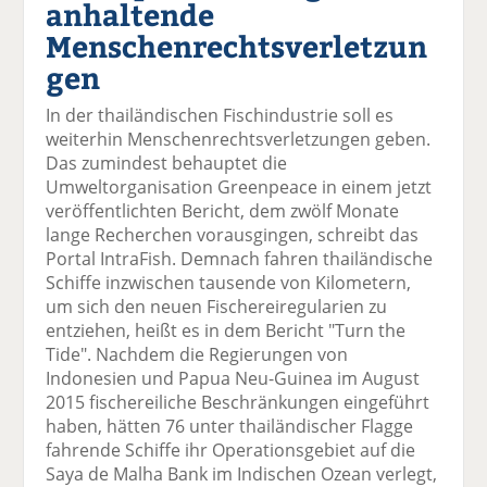
anhaltende
el
el
el
el
el
a
t
a
p
D
Menschenrechtsverletzun
uf
wi
uf
er
ru
gen
F
tt
Li
E
ck
ac
er
n
m
e
In der thailändischen Fischindustrie soll es
e
n
k
ai
n
weiterhin Menschenrechtsverletzungen geben.
b
e
l
Das zumindest behauptet die
o
di
v
Umweltorganisation Greenpeace in einem jetzt
o
n
er
veröffentlichten Bericht, dem zwölf Monate
k
te
se
lange Recherchen vorausgingen, schreibt das
te
il
n
Portal IntraFish. Demnach fahren thailändische
il
e
d
Schiffe inzwischen tausende von Kilometern,
e
n
e
um sich den neuen Fischereiregularien zu
n
n
entziehen, heißt es in dem Bericht "Turn the
Tide". Nachdem die Regierungen von
Indonesien und Papua Neu-Guinea im August
2015 fischereiliche Beschränkungen eingeführt
haben, hätten 76 unter thailändischer Flagge
fahrende Schiffe ihr Operationsgebiet auf die
Saya de Malha Bank im Indischen Ozean verlegt,