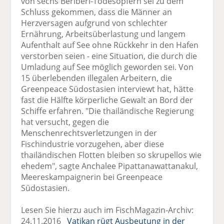
von sechs Beriberi-Todesopfern sei zu dem
Schluss gekommen, dass die Männer an
Herzversagen aufgrund von schlechter
Ernährung, Arbeitsüberlastung und langem
Aufenthalt auf See ohne Rückkehr in den Hafen
verstorben seien - eine Situation, die durch die
Umladung auf See möglich geworden sei. Von
15 überlebenden illegalen Arbeitern, die
Greenpeace Südostasien interviewt hat, hätte
fast die Hälfte körperliche Gewalt an Bord der
Schiffe erfahren. "Die thailändische Regierung
hat versucht, gegen die
Menschenrechtsverletzungen in der
Fischindustrie vorzugehen, aber diese
thailändischen Flotten bleiben so skrupellos wie
ehedem", sagte Anchalee Pipattanawattanakul,
Meereskampaignerin bei Greenpeace
Südostasien.
Lesen Sie hierzu auch im FischMagazin-Archiv:
24.11.2016
Vatikan rügt Ausbeutung in der