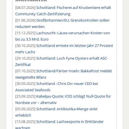
[08.07.2026]
Schottland: Fischerei auf Krustentiere erhält
Community Catch-Zertifizierung
[01.06.2026]
Großbritannien/EU: Grenzkontrollen sollen
reduziert werden
[15.12.2025]
Lachszucht: Läuse verursachen Kosten von
bis zu 3,5 Mrd. Euro
[30.10.2025]
Schottland erntete im letzten Jahr 27 Prozent
mehr Lachs
[29.10.2025]
Schottland: Loch Fyne Oysters erhält ASC-
Zertifikat
[07.10.2025]
Schottland/Färöer Inseln: Bakkafrost meldet
zweigeteilte Bilanz
[30.09.2025]
Schottland : Chris Orr neuer CEO bei
Associated Seafoods
[25.09.2025]
Kabeljau-Quote: ICES schlägt Null-Quote für
Nordsee vor – alternativ
[05.09.2025]
Schottland: Antibiotika-Menge sinkt
erheblich
[15.08.2025]
Schottland: Lachsexporte in Drittländer
wachsen