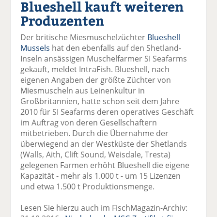
Blueshell kauft weiteren
el
el
el
el
el
a
t
a
p
D
Produzenten
uf
wi
uf
er
ru
F
tt
Li
E
ck
Der britische Miesmuschelzüchter
Blueshell
ac
er
n
m
e
Mussels
hat den ebenfalls auf den Shetland-
e
n
k
ai
n
Inseln ansässigen Muschelfarmer SI Seafarms
b
e
l
gekauft, meldet IntraFish. Blueshell, nach
o
di
v
eigenen Angaben der größte Züchter von
o
n
er
Miesmuscheln aus Leinenkultur in
k
te
se
Großbritannien, hatte schon seit dem Jahre
te
il
n
2010 für SI Seafarms deren operatives Geschäft
il
e
d
im Auftrag von deren Gesellschaftern
e
n
e
mitbetrieben. Durch die Übernahme der
n
n
überwiegend an der Westküste der Shetlands
(Walls, Aith, Clift Sound, Weisdale, Tresta)
gelegenen Farmen erhöht Blueshell die eigene
Kapazität - mehr als 1.000 t - um 15 Lizenzen
und etwa 1.500 t Produktionsmenge.
Lesen Sie hierzu auch im FischMagazin-Archiv: