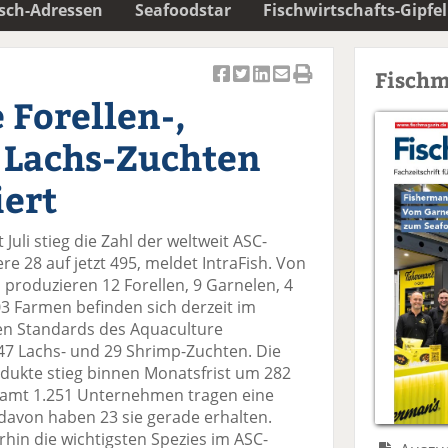
isch-Adressen
Seafoodstar
Fischwirtschafts-Gipfel
Fischm
Ar
Ar
Ar
Ar
Ar
 Forellen-,
ti
ti
ti
ti
ti
k
k
k
k
k
 Lachs-Zuchten
el
el
el
el
el
a
t
a
p
D
iert
uf
wi
uf
er
ru
F
tt
Li
E
ck
uli stieg die Zahl der weltweit ASC-
ac
er
n
m
e
re 28 auf jetzt 495, meldet IntraFish. Von
e
n
k
ai
n
n produzieren 12 Forellen, 9 Garnelen, 4
b
e
l
3 Farmen befinden sich derzeit im
o
di
v
n Standards des Aquaculture
o
n
er
47 Lachs- und 29 Shrimp-Zuchten. Die
k
te
se
rodukte stieg binnen Monatsfrist um 282
te
il
n
esamt 1.251 Unternehmen tragen eine
il
e
d
 davon haben 23 sie gerade erhalten.
e
n
e
hin die wichtigsten Spezies im ASC-
n
n