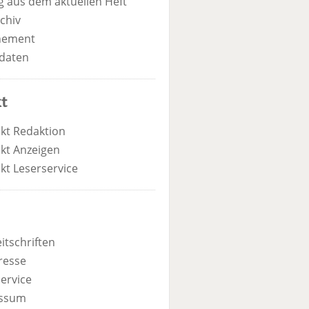
 aus dem aktuellen Heft
chiv
nement
daten
t
kt Redaktion
kt Anzeigen
kt Leserservice
itschriften
resse
ervice
ssum