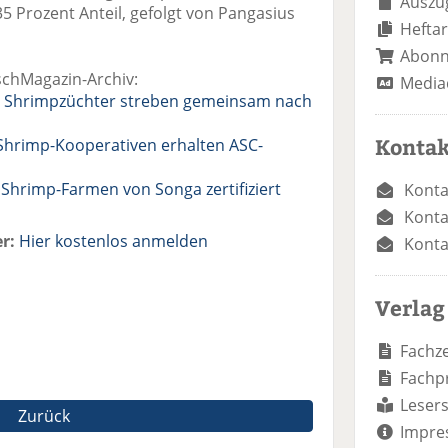
Auszug
5 Prozent Anteil, gefolgt von Pangasius
Heftar
Abon
schMagazin-Archiv:
Media
e Shrimpzüchter streben gemeinsam nach
Kontak
 Shrimp-Kooperativen erhalten ASC-
Shrimp-Farmen von Songa zertifiziert
Konta
Konta
r:
Hier kostenlos anmelden
Konta
Verlag
Fachze
Fachp
Lesers
Zurück
Impre