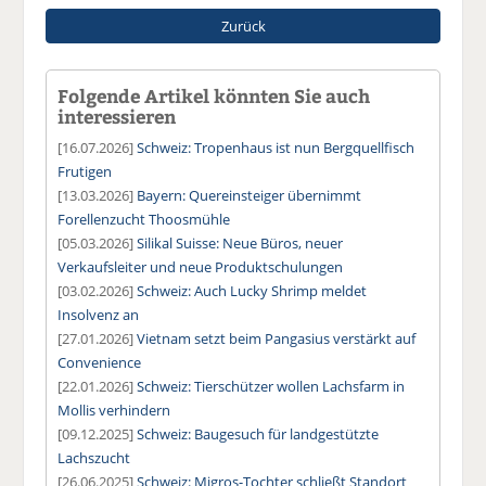
Zurück
Folgende Artikel könnten Sie auch
interessieren
[16.07.2026]
Schweiz: Tropenhaus ist nun Bergquellfisch
Frutigen
[13.03.2026]
Bayern: Quereinsteiger übernimmt
Forellenzucht Thoosmühle
[05.03.2026]
Silikal Suisse: Neue Büros, neuer
Verkaufsleiter und neue Produktschulungen
[03.02.2026]
Schweiz: Auch Lucky Shrimp meldet
Insolvenz an
[27.01.2026]
Vietnam setzt beim Pangasius verstärkt auf
Convenience
[22.01.2026]
Schweiz: Tierschützer wollen Lachsfarm in
Mollis verhindern
[09.12.2025]
Schweiz: Baugesuch für landgestützte
Lachszucht
[26.06.2025]
Schweiz: Migros-Tochter schließt Standort