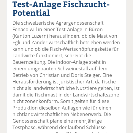
Test-Anlage Fischzucht-
el
el
el
el
el
a
t
a
p
D
Potential
uf
wi
uf
er
ru
F
tt
Li
E
ck
Die schweizerische Agrargenossenschaft
ac
er
n
m
e
Fenaco will in einer Test-Anlage in Büron
e
n
k
ai
n
(Kanton Luzern) herausfinden, ob die Mast von
b
e
l
Egli und Zander wirtschaftlich betrieben werden
o
di
v
kann und ob die Fisch-Wertschöpfungskette für
o
n
er
Landwirte funktioniert, schreibt die
k
te
se
Bauernzeitung. Die Indoor-Anlage steht in
te
il
n
einem umgebauten Schweinestall auf dem
il
e
d
Betrieb von Christian und Doris Steiger. Eine
e
n
e
Herausforderung ist juristischer Art: da Fische
n
n
nicht als landwirtschaftliche Nutztiere gelten, ist
damit die Fischmast in der Landwirtschaftszone
nicht zonenkonform. Somit gelten für diese
Produktion dieselben Auflagen wie für einen
nichtlandwirtschaftlichen Nebenerwerb. Die
Genossenschaft plane eine mehrjährige
Testphase, während der laufend Schlüsse