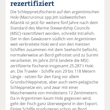
rezertifiziert
el
el
el
el
el
a
t
a
p
D
Die Schleppnetzfischerei auf den argentinischen
uf
wi
uf
er
ru
Hoki (Macruronus spp.)im südwestlichen
F
tt
Li
E
ck
Atlantik ist jetzt für weitere fünf Jahre nach dem
ac
er
n
m
e
Standard des Marine Stewardship Councils
e
n
k
ai
n
(MSC) rezertifiziert worden, schreibt IntraFish.
b
e
l
Der in den Gewässern südlich von Argentinien
o
di
v
weit verbreitete Hoki wird von den meisten
o
n
er
Schiffen zusammen mit dem Seehecht befischt,
k
te
se
normalerweise an Bord gefrostet und zu Surimi
te
il
n
verarbeitet. Im Jahre 2016 landete die MSC-
il
e
d
zertifizierte Fischerei insgesamt 25.287 t Hoki
e
n
e
an. Die Trawler - Schiffe von 29 bis 118 Metern
n
n
Länge - setzen für den Fang vor allem
Grundschleppnetze, aber auch semi-pelagische
Schleppnetze ein, und zwar mit einer
Maschenweite von mindestens 12 Zentimetern.
Da in Argentinien kaum Hoki gegessen wird,
geht der Fisch ganz überwiegend in den Export.
Einige Schiffe produzieren schon an Bord