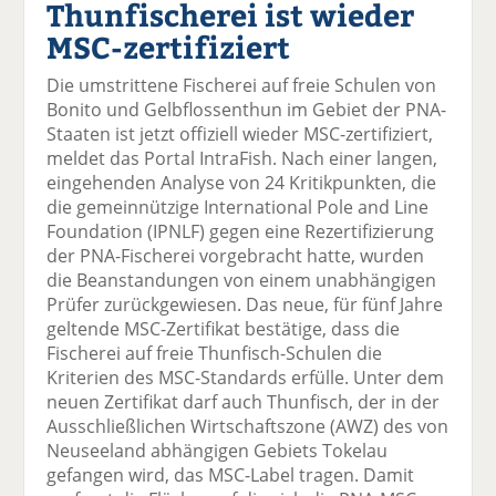
Thunfischerei ist wieder
el
el
el
el
el
a
t
a
p
D
MSC-zertifiziert
uf
wi
uf
er
ru
F
tt
Li
E
ck
Die umstrittene Fischerei auf freie Schulen von
ac
er
n
m
e
Bonito und Gelbflossenthun im Gebiet der PNA-
e
n
k
ai
n
Staaten ist jetzt offiziell wieder MSC-zertifiziert,
b
e
l
meldet das Portal IntraFish. Nach einer langen,
o
di
v
eingehenden Analyse von 24 Kritikpunkten, die
o
n
er
die gemeinnützige International Pole and Line
k
te
se
Foundation (IPNLF) gegen eine Rezertifizierung
te
il
n
der PNA-Fischerei vorgebracht hatte, wurden
il
e
d
die Beanstandungen von einem unabhängigen
e
n
e
Prüfer zurückgewiesen. Das neue, für fünf Jahre
n
n
geltende MSC-Zertifikat bestätige, dass die
Fischerei auf freie Thunfisch-Schulen die
Kriterien des MSC-Standards erfülle. Unter dem
neuen Zertifikat darf auch Thunfisch, der in der
Ausschließlichen Wirtschaftszone (AWZ) des von
Neuseeland abhängigen Gebiets Tokelau
gefangen wird, das MSC-Label tragen. Damit