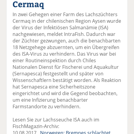
Cermaq
el
el
el
el
el
a
t
a
p
D
In zwei Gehegen einer Farm des Lachszüchters
uf
wi
uf
er
ru
Cermaq in der chilenischen Region Aysen wurde
F
tt
Li
E
ck
der Virus der Infektiösen Salmanämie (ISA)
ac
er
n
m
e
nachgewiesen, meldet IntraFish. Dadurch war
e
n
k
ai
n
der Züchter gezwungen, auch die benachbarten
b
e
l
18 Netzgehege abzuernten, um ein Übergreifen
o
di
v
des ISA-Virus zu verhindern. Das Virus war bei
o
n
er
einer Routineinspektion durch Chiles
k
te
se
Nationalen Dienst für Fischerei und Aquakultur
te
il
n
(Sernapesca) festgestellt und später von
il
e
d
Wissenschaftlern bestätigt worden. Als Reaktion
e
n
e
hat Sernapesca eine Sicherheitszone
n
n
eingerichtet und wird die Gegend beobachten,
um eine Infizierung benachbarter
Farmstandorte zu verhindern.
Lesen Sie zur Lachsseuche ISA auch im
FischMagazin-Archiv:
10.08.2017
Norwegen: Bremnes schlachtet