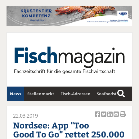
News
Stellenmarkt
Fisch-Adressen
Seafoodstar
S
u
Fischwirtschafts-Gipfel
Newsletter
c
22.03.2019
Ar
Ar
Ar
Ar
Ar
h
Nordsee: App "Too
ti
ti
ti
ti
ti
e
Good To Go" rettet 250.000
k
k
k
k
k