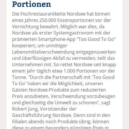
Portionen
el
el
el
el
el
a
t
a
p
D
Die Fischrestaurantkette Nordsee hat binnen
uf
wi
uf
er
ru
eines Jahres 250.000 Essensportionen vor der
F
tt
Li
E
ck
Vernichtung bewahrt. Möglich war dies, da
ac
er
n
m
e
Nordsee als erster Systemgastronom mit der
e
n
k
ai
n
prämierten Smartphone-App "Too Good To Go"
b
e
l
kooperiert, um unnötiger
o
di
v
Lebensmittelverschwendung entgegenzuwirken
o
n
er
und überflüssigen Abfall zu vermeiden, teilt das
k
te
se
Unternehmen mit. So rettet Nordsee seit knapp
te
il
n
einem Jahr täglich etwa 1.000 Portionen vor der
il
e
d
Tonne. "Durch die Partnerschaft mit 'Too Good
e
n
e
To Go' haben wir die Möglichkeit, unseren
n
n
Gästen Nordsee-Produkte zum reduzierten
Preis anzubieten, Verschwendung vorzubeugen
und gleichzeitig die Umwelt zu schonen", sagt
Robert Jung, Vorsitzender der
Geschäftsführung Nordsee. Denn sind in den
Filialen abends noch Produkte übrig, können
diese zu einem besonders günstigen Preis in