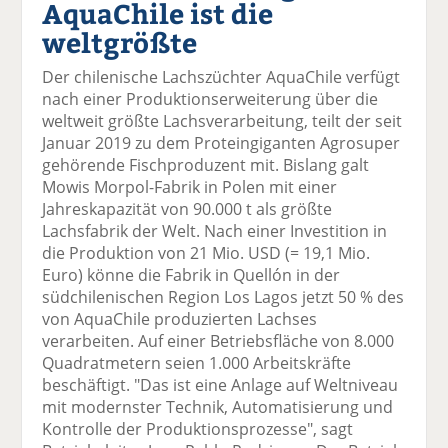
AquaChile ist die
el
el
el
el
el
a
t
a
p
D
weltgrößte
uf
wi
uf
er
ru
F
tt
Li
E
ck
Der chilenische Lachszüchter AquaChile verfügt
ac
er
n
m
e
nach einer Produktionserweiterung über die
e
n
k
ai
n
weltweit größte Lachsverarbeitung, teilt der seit
b
e
l
Januar 2019 zu dem Proteingiganten Agrosuper
o
di
v
gehörende Fischproduzent mit. Bislang galt
o
n
er
Mowis Morpol-Fabrik in Polen mit einer
k
te
se
Jahreskapazität von 90.000 t als größte
te
il
n
Lachsfabrik der Welt. Nach einer Investition in
il
e
d
die Produktion von 21 Mio. USD (= 19,1 Mio.
e
n
e
Euro) könne die Fabrik in Quellón in der
n
n
südchilenischen Region Los Lagos jetzt 50 % des
von AquaChile produzierten Lachses
verarbeiten. Auf einer Betriebsfläche von 8.000
Quadratmetern seien 1.000 Arbeitskräfte
beschäftigt. "Das ist eine Anlage auf Weltniveau
mit modernster Technik, Automatisierung und
Kontrolle der Produktionsprozesse", sagt