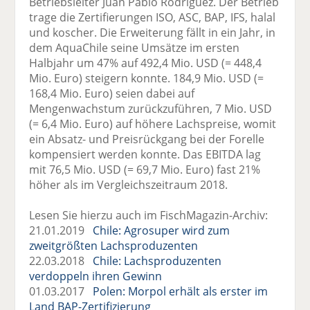
Betriebsleiter Juan Pablo Rodriguez. Der Betrieb
trage die Zertifierungen ISO, ASC, BAP, IFS, halal
und koscher. Die Erweiterung fällt in ein Jahr, in
dem AquaChile seine Umsätze im ersten
Halbjahr um 47% auf 492,4 Mio. USD (= 448,4
Mio. Euro) steigern konnte. 184,9 Mio. USD (=
168,4 Mio. Euro) seien dabei auf
Mengenwachstum zurückzuführen, 7 Mio. USD
(= 6,4 Mio. Euro) auf höhere Lachspreise, womit
ein Absatz- und Preisrückgang bei der Forelle
kompensiert werden konnte. Das EBITDA lag
mit 76,5 Mio. USD (= 69,7 Mio. Euro) fast 21%
höher als im Vergleichszeitraum 2018.
Lesen Sie hierzu auch im FischMagazin-Archiv:
21.01.2019
Chile: Agrosuper wird zum
zweitgrößten Lachsproduzenten
22.03.2018
Chile: Lachsproduzenten
verdoppeln ihren Gewinn
01.03.2017
Polen: Morpol erhält als erster im
Land BAP-Zertifizierung