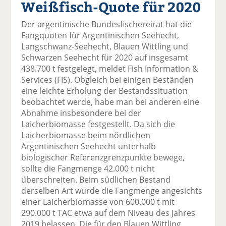
Weißfisch-Quote für 2020
el
el
el
el
el
a
t
a
p
D
Der argentinische Bundesfischereirat hat die
uf
wi
uf
er
ru
Fangquoten für Argentinischen Seehecht,
F
tt
Li
E
ck
Langschwanz-Seehecht, Blauen Wittling und
ac
er
n
m
e
Schwarzen Seehecht für 2020 auf insgesamt
e
n
k
ai
n
438.700 t festgelegt, meldet Fish Information &
b
e
l
Services (FIS). Obgleich bei einigen Beständen
o
di
v
eine leichte Erholung der Bestandssituation
o
n
er
beobachtet werde, habe man bei anderen eine
k
te
se
Abnahme insbesondere bei der
te
il
n
Laicherbiomasse festgestellt. Da sich die
il
e
d
Laicherbiomasse beim nördlichen
e
n
e
Argentinischen Seehecht unterhalb
n
n
biologischer Referenzgrenzpunkte bewege,
sollte die Fangmenge 42.000 t nicht
überschreiten. Beim südlichen Bestand
derselben Art wurde die Fangmenge angesichts
einer Laicherbiomasse von 600.000 t mit
290.000 t TAC etwa auf dem Niveau des Jahres
2019 belassen. Die für den Blauen Wittling