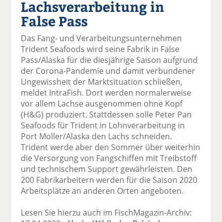
Lachsverarbeitung in
el
el
el
el
el
a
t
a
p
D
False Pass
uf
wi
uf
er
ru
F
tt
Li
E
ck
Das Fang- und Verarbeitungsunternehmen
ac
er
n
m
e
Trident Seafoods wird seine Fabrik in False
e
n
k
ai
n
Pass/Alaska für die diesjährige Saison aufgrund
b
e
l
der Corona-Pandemie und damit verbundener
o
di
v
Ungewissheit der Marktsituation schließen,
o
n
er
meldet IntraFish. Dort werden normalerweise
k
te
se
vor allem Lachse ausgenommen ohne Kopf
te
il
n
(H&G) produziert. Stattdessen solle Peter Pan
il
e
d
Seafoods für Trident in Lohnverarbeitung in
e
n
e
Port Moller/Alaska den Lachs schneiden.
n
n
Trident werde aber den Sommer über weiterhin
die Versorgung von Fangschiffen mit Treibstoff
und technischem Support gewährleisten. Den
200 Fabrikarbeitern werden für die Saison 2020
Arbeitsplätze an anderen Orten angeboten.
Lesen Sie hierzu auch im FischMagazin-Archiv: