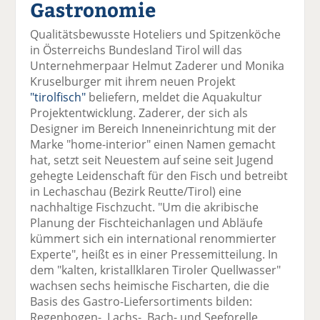
Gastronomie
el
el
el
el
el
a
t
a
p
D
Qualitätsbewusste Hoteliers und Spitzenköche
uf
wi
uf
er
ru
in Österreichs Bundesland Tirol will das
F
tt
Li
E
ck
Unternehmerpaar Helmut Zaderer und Monika
ac
er
n
m
e
Kruselburger mit ihrem neuen Projekt
e
n
k
ai
n
"tirolfisch"
beliefern, meldet die Aquakultur
b
e
l
Projektentwicklung. Zaderer, der sich als
o
di
v
Designer im Bereich Inneneinrichtung mit der
o
n
er
Marke "home-interior" einen Namen gemacht
k
te
se
hat, setzt seit Neuestem auf seine seit Jugend
te
il
n
gehegte Leidenschaft für den Fisch und betreibt
il
e
d
in Lechaschau (Bezirk Reutte/Tirol) eine
e
n
e
nachhaltige Fischzucht. "Um die akribische
n
n
Planung der Fischteichanlagen und Abläufe
kümmert sich ein international renommierter
Experte", heißt es in einer Pressemitteilung. In
dem "kalten, kristallklaren Tiroler Quellwasser"
wachsen sechs heimische Fischarten, die die
Basis des Gastro-Liefersortiments bilden:
Regenbogen-, Lachs-, Bach- und Seeforelle