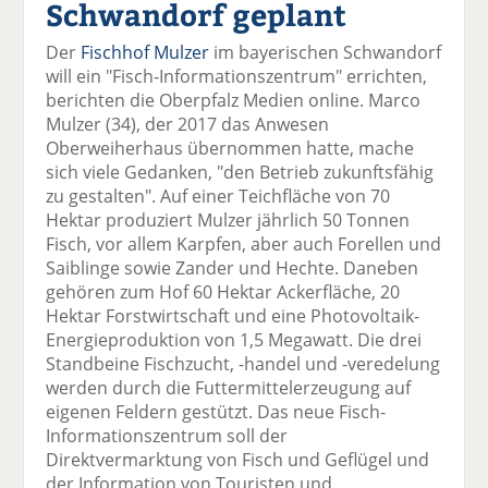
Schwandorf geplant
el
el
el
el
el
a
t
a
p
D
Der
Fischhof Mulzer
im bayerischen Schwandorf
uf
wi
uf
er
ru
will ein "Fisch-Informationszentrum" errichten,
F
tt
Li
E
ck
berichten die Oberpfalz Medien online. Marco
ac
er
n
m
e
Mulzer (34), der 2017 das Anwesen
e
n
k
ai
n
Oberweiherhaus übernommen hatte, mache
b
e
l
sich viele Gedanken, "den Betrieb zukunftsfähig
o
di
v
zu gestalten". Auf einer Teichfläche von 70
o
n
er
Hektar produziert Mulzer jährlich 50 Tonnen
k
te
se
Fisch, vor allem Karpfen, aber auch Forellen und
te
il
n
Saiblinge sowie Zander und Hechte. Daneben
il
e
d
gehören zum Hof 60 Hektar Ackerfläche, 20
e
n
e
Hektar Forstwirtschaft und eine Photovoltaik-
n
n
Energieproduktion von 1,5 Megawatt. Die drei
Standbeine Fischzucht, -handel und -veredelung
werden durch die Futtermittelerzeugung auf
eigenen Feldern gestützt. Das neue Fisch-
Informationszentrum soll der
Direktvermarktung von Fisch und Geflügel und
der Information von Touristen und