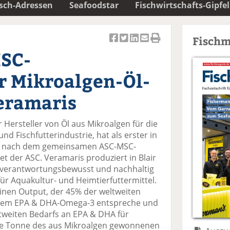
isch-Adressen
Seafoodstar
Fischwirtschafts-Gipfel
Fischm
Ar
Ar
Ar
Ar
Ar
SC-
ti
ti
ti
ti
ti
k
k
k
k
k
ür Mikroalgen-Öl-
el
el
el
el
el
a
t
a
p
D
eramaris
uf
wi
uf
er
ru
F
tt
Li
E
ck
Hersteller von Öl aus Mikroalgen für die
ac
er
n
m
e
d Fischfutterindustrie, hat als erster in
e
n
k
ai
n
at nach dem gemeinsamen ASC-MSC-
b
e
l
t der ASC. Veramaris produziert in Blair
o
di
v
verantwortungsbewusst und nachhaltig
o
n
er
r Aquakultur- und Heimtierfuttermittel.
k
te
se
einen Output, der 45% der weltweiten
te
il
n
ertem EPA & DHA-Omega-3 entspreche und
il
e
d
tweiten Bedarfs an EPA & DHA für
e
n
e
ine Tonne des aus Mikroalgen gewonnenen
n
n