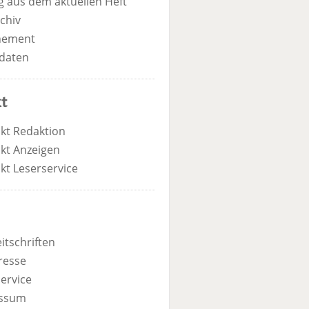
 aus dem aktuellen Heft
chiv
nement
daten
t
kt Redaktion
kt Anzeigen
kt Leserservice
itschriften
resse
ervice
ssum