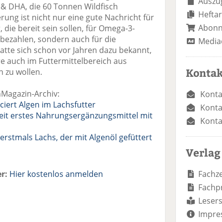
Auszug
 & DHA, die 60 Tonnen Wildfisch
Heftar
erung ist nicht nur eine gute Nachricht für
Abon
 die bereit sein sollen, für Omega-3-
 bezahlen, sondern auch für die
Media
atte sich schon vor Jahren dazu bekannt,
re auch im Futtermittelbereich aus
Kontak
 zu wollen.
hMagazin-Archiv:
Konta
iert Algen im Lachsfutter
Konta
it erstes Nahrungsergänzungsmittel mit
Konta
erstmals Lachs, der mit Algenöl gefüttert
Verlag
r:
Hier kostenlos anmelden
Fachze
Fachp
Lesers
Impre