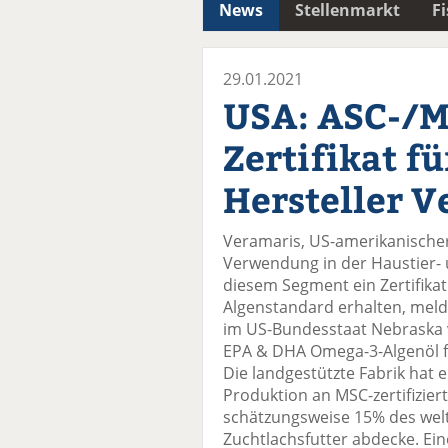
News
Stellenmarkt
F
29.01.2021
USA: ASC-/M
Zertifikat f
Hersteller V
Veramaris, US-amerikanischer 
Verwendung in der Haustier- un
diesem Segment ein Zertifik
Algenstandard erhalten, melde
im US-Bundesstaat Nebraska 
EPA & DHA Omega-3-Algenöl fü
Die landgestützte Fabrik hat 
Produktion an MSC-zertifizi
schätzungsweise 15% des wel
Zuchtlachsfutter abdecke. E