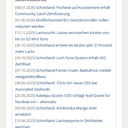
[08.07.2026]
Schottland: Fischerei auf Krustentiere erhält
Community Catch-Zertifizierung
[01.06.2026]
Großbritannien/EU: Grenzkontrollen sollen
reduziert werden
[15.12.2025]
Lachszucht: Läuse verursachen Kosten von
bis zu 3,5 Mrd. Euro
[30.10.2025]
Schottland erntete im letzten Jahr 27 Prozent
mehr Lachs
[29.10.2025]
Schottland: Loch Fyne Oysters erhält ASC-
Zertifikat
[07.10.2025]
Schottland/Färöer Inseln: Bakkafrost meldet
zweigeteilte Bilanz
[30.09.2025]
Schottland : Chris Orr neuer CEO bei
Associated Seafoods
[25.09.2025]
Kabeljau-Quote: ICES schlägt Null-Quote für
Nordsee vor – alternativ
[05.09.2025]
Schottland: Antibiotika-Menge sinkt
erheblich
[15.08.2025]
Schottland: Lachsexporte in Drittländer
wachsen