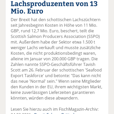
Lachsproduzenten von 13
el
el
el
el
el
a
t
a
p
D
Mio. Euro
uf
wi
uf
er
ru
F
tt
Li
E
ck
Der Brexit hat den schottischen Lachszüchtern
ac
er
n
m
e
seit Jahresbeginn Kosten in Höhe von 11 Mio.
e
n
k
ai
n
GBP, rund 12,7 Mio. Euro, beschert, teilt die
b
e
l
Scottish Salmon Producers Association (SSPO)
o
di
v
mit. Außerdem habe der Sektor etwa 1.500 t
o
n
er
weniger Lachs verkauft und musste zusätzliche
k
te
se
Kosten, die nicht produktionsbedingt waren,
te
il
n
alleine im Januar von 200.000 GBP tragen. Die
il
e
d
Zahlen nannte SSPO-Geschäftsführer Tavish
e
n
e
Scott am 26. Februar der schottischen 'Seafood
n
n
Export Taskforce' und betonte: "Das kann nicht
das neue 'Normal' sein." Wenn seine Mitglieder
den Kunden in der EU, ihrem wichtigsten Markt,
keine zuverlässigen Lieferzeiten garantieren
könnten, würden diese abwandern.
Lesen Sie hierzu auch im FischMagazin-Archiv: