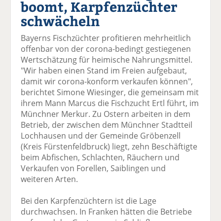
boomt, Karpfenzüchter
el
el
el
el
el
a
t
a
p
D
schwächeln
uf
wi
uf
er
ru
F
tt
Li
E
ck
Bayerns Fischzüchter profitieren mehrheitlich
ac
er
n
m
e
offenbar von der corona-bedingt gestiegenen
e
n
k
ai
n
Wertschätzung für heimische Nahrungsmittel.
b
e
l
"Wir haben einen Stand im Freien aufgebaut,
o
di
v
damit wir corona-konform verkaufen können",
o
n
er
berichtet Simone Wiesinger, die gemeinsam mit
k
te
se
ihrem Mann Marcus die Fischzucht Ertl führt, im
te
il
n
Münchner Merkur. Zu Ostern arbeiten in dem
il
e
d
Betrieb, der zwischen dem Münchner Stadtteil
e
n
e
Lochhausen und der Gemeinde Gröbenzell
n
n
(Kreis Fürstenfeldbruck) liegt, zehn Beschäftigte
beim Abfischen, Schlachten, Räuchern und
Verkaufen von Forellen, Saiblingen und
weiteren Arten.
Bei den Karpfenzüchtern ist die Lage
durchwachsen. In Franken hätten die Betriebe