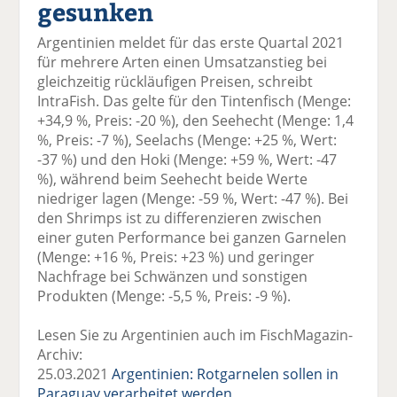
gesunken
el
el
el
el
el
a
t
a
p
D
Argentinien meldet für das erste Quartal 2021
uf
wi
uf
er
ru
für mehrere Arten einen Umsatzanstieg bei
F
tt
Li
E
ck
gleichzeitig rückläufigen Preisen, schreibt
ac
er
n
m
e
IntraFish. Das gelte für den Tintenfisch (Menge:
e
n
k
ai
n
+34,9 %, Preis: -20 %), den Seehecht (Menge: 1,4
b
e
l
%, Preis: -7 %), Seelachs (Menge: +25 %, Wert:
o
di
v
-37 %) und den Hoki (Menge: +59 %, Wert: -47
o
n
er
%), während beim Seehecht beide Werte
k
te
se
niedriger lagen (Menge: -59 %, Wert: -47 %). Bei
te
il
n
den Shrimps ist zu differenzieren zwischen
il
e
d
einer guten Performance bei ganzen Garnelen
e
n
e
(Menge: +16 %, Preis: +23 %) und geringer
n
n
Nachfrage bei Schwänzen und sonstigen
Produkten (Menge: -5,5 %, Preis: -9 %).
Lesen Sie zu Argentinien auch im FischMagazin-
Archiv:
25.03.2021
Argentinien: Rotgarnelen sollen in
Paraguay verarbeitet werden