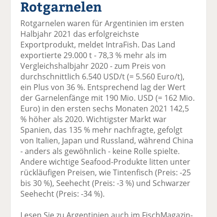
Rotgarnelen
el
el
el
el
el
a
t
a
p
D
Rotgarnelen waren für Argentinien im ersten
uf
wi
uf
er
ru
Halbjahr 2021 das erfolgreichste
F
tt
Li
E
ck
Exportprodukt, meldet IntraFish. Das Land
ac
er
n
m
e
exportierte 29.000 t - 78,3 % mehr als im
e
n
k
ai
n
Vergleichshalbjahr 2020 - zum Preis von
b
e
l
durchschnittlich 6.540 USD/t (= 5.560 Euro/t),
o
di
v
ein Plus von 36 %. Entsprechend lag der Wert
o
n
er
der Garnelenfänge mit 190 Mio. USD (= 162 Mio.
k
te
se
Euro) in den ersten sechs Monaten 2021 142,5
te
il
n
% höher als 2020. Wichtigster Markt war
il
e
d
Spanien, das 135 % mehr nachfragte, gefolgt
e
n
e
von Italien, Japan und Russland, während China
n
n
- anders als gewöhnlich - keine Rolle spielte.
Andere wichtige Seafood-Produkte litten unter
rückläufigen Preisen, wie Tintenfisch (Preis: -25
bis 30 %), Seehecht (Preis: -3 %) und Schwarzer
Seehecht (Preis: -34 %).
Lesen Sie zu Argentinien auch im FischMagazin-