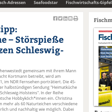
isch-Adressen
Seafoodstar
Fischwirtschafts-Gipfel
Fischm
Ar
Ar
Ar
Ar
Ar
ipp:
ti
ti
ti
ti
ti
k
k
k
k
k
e – Störspieße
el
el
el
el
el
a
t
a
p
D
zen Schleswig-
uf
wi
uf
er
ru
F
tt
Li
E
ck
ac
er
n
m
e
e
n
k
ai
n
Hohenwestedt gemeinsam mit ihrem Mann
b
e
l
hzucht Kortmann betreibt, wird am
o
di
v
1, im NDR Fernsehen porträtiert. Die 45-
o
n
er
 der halbstündigen Sendung "Heimatküche
k
te
se
chleswig-Holsteins". In der Reihe
te
il
n
tsche Hobbyköch*innen ein. Christina
il
e
d
n mehr als 60 Naturteichen verschiedene
e
n
e
ürlich und nachhaltig wie möglich. Dabei
n
n