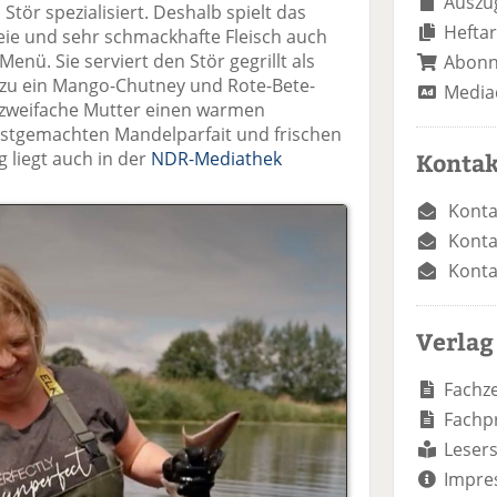
Auszug
Stör spezialisiert. Deshalb spielt das
Heftar
eie und sehr schmackhafte Fleisch auch
Menü. Sie serviert den Stör gegrillt als
Abon
dazu ein Mango-Chutney und Rote-Bete-
Media
ie zweifache Mutter einen warmen
stgemachten Mandelparfait und frischen
g liegt auch in der
NDR-Mediathek
Kontak
Konta
Konta
Konta
Verlag
Fachze
Fachp
Lesers
Impre