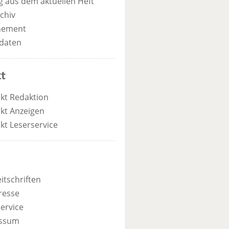
 aus dem aktuellen Heft
chiv
nement
daten
t
kt Redaktion
kt Anzeigen
kt Leserservice
itschriften
resse
ervice
ssum