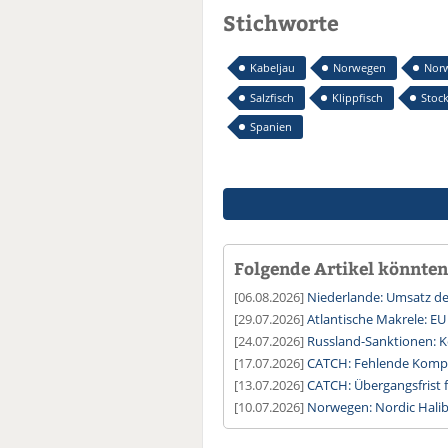
Stichworte
Kabeljau
Norwegen
Norw
Salzfisch
Klippfisch
Stock
Spanien
Folgende Artikel könnten 
[06.08.2026]
Niederlande: Umsatz der
[29.07.2026]
Atlantische Makrele: EU
[24.07.2026]
Russland-Sanktionen: K
[17.07.2026]
CATCH: Fehlende Kompat
[13.07.2026]
CATCH: Übergangsfrist 
[10.07.2026]
Norwegen: Nordic Halib