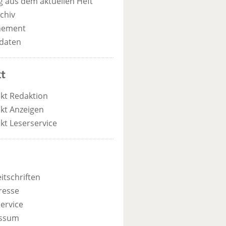
 aus dem aktuellen Heft
chiv
nement
daten
t
kt Redaktion
kt Anzeigen
kt Leserservice
itschriften
resse
ervice
ssum