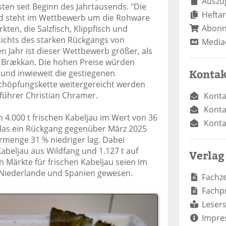
Auszug
sten seit Beginn des Jahrtausends. "Die
Heftar
nd steht im Wettbewerb um die Rohware
Abon
ten, die Salzfisch, Klippfisch und
sichts des starken Rückgangs von
Media
n Jahr ist dieser Wettbewerb größer, als
Dr. Brækkan. Die hohen Preise würden
Kontak
 und inwieweit die gestiegenen
chöpfungskette weitergereicht werden
führer Christian Chramer.
Konta
Konta
 4.000 t frischen Kabeljau im Wert von 36
Konta
i das ein Rückgang gegenüber März 2025
menge 31 % niedriger lag. Dabei
 Kabeljau aus Wildfang und 1.127 t auf
Verlag
n Märkte für frischen Kabeljau seien im
 Niederlande und Spanien gewesen.
Fachze
Fachp
Lesers
Impre