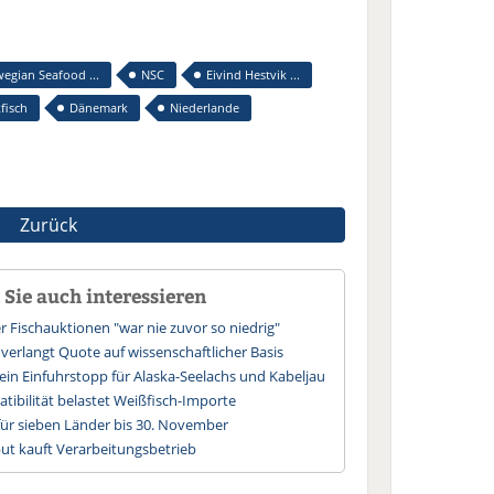
egian Seafood ...
NSC
Eivind Hestvik ...
fisch
Dänemark
Niederlande
Zurück
Sie auch interessieren
 Fischauktionen "war nie zuvor so niedrig"
 verlangt Quote auf wissenschaftlicher Basis
ein Einfuhrstopp für Alaska-Seelachs und Kabeljau
ibilität belastet Weißfisch-Importe
für sieben Länder bis 30. November
ut kauft Verarbeitungsbetrieb