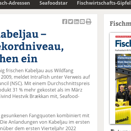
isch-Adressen
Seafoodstar
Fischwirtschafts-Gipfel
Fischm
Ar
Ar
Ar
Ar
Ar
abeljau –
ti
ti
ti
ti
ti
k
k
k
k
k
ekordniveau,
el
el
el
el
el
a
t
a
p
D
hen ein
uf
wi
uf
er
ru
F
tt
Li
E
ck
g frischen Kabeljau aus Wildfang
ac
er
n
m
e
e 2009, meldet IntraFish unter Verweis auf
e
n
k
ai
n
cil (NSC). Mit einem Durchschnittspreis
b
e
l
odukt 31 % mehr gekostet als im März
o
di
v
 Eivind Hestvik Brækkan mit, Seafood-
o
n
er
k
te
se
te
il
n
h gesunkenen Fangquoten kombiniert mit
il
e
d
 Die Anlandungen von Kabeljau im ersten
e
n
e
enüber dem ersten Vierteljahr 2022
n
n