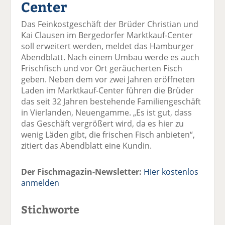
Center
el
el
el
el
el
a
t
a
p
D
Das Feinkostgeschäft der Brüder Christian und
uf
wi
uf
er
ru
Kai Clausen im Bergedorfer Marktkauf-Center
F
tt
Li
E
ck
soll erweitert werden, meldet das Hamburger
ac
er
n
m
e
Abendblatt. Nach einem Umbau werde es auch
e
n
k
ai
n
Frischfisch und vor Ort geräucherten Fisch
b
e
l
geben. Neben dem vor zwei Jahren eröffneten
o
di
v
Laden im Marktkauf-Center führen die Brüder
o
n
er
das seit 32 Jahren bestehende Familiengeschäft
k
te
se
in Vierlanden, Neuengamme. „Es ist gut, dass
te
il
n
das Geschäft vergrößert wird, da es hier zu
il
e
d
wenig Läden gibt, die frischen Fisch anbieten“,
e
n
e
zitiert das Abendblatt eine Kundin.
n
n
Der Fischmagazin-Newsletter:
Hier kostenlos
anmelden
Stichworte