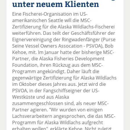
unter neuem Klienten
el
el
el
el
el
a
t
a
p
D
Eine Fischerei-Organisation im US-
uf
wi
uf
er
ru
amerikanischen Seattle will die MSC-
F
tt
Li
E
ck
Zertifizierung für die Alaska Wildlachs-Fischerei
ac
er
n
m
e
weiterführen. Das teilt der Geschäftsführer der
e
n
k
ai
n
Eignervereinigung der Ringwadenfänger (Purse
b
e
l
Seine Vessel Owners Assocation - PSVOA), Bob
o
di
v
Kehoe, mit. Im Januar hatte der bisherige MSC-
o
n
er
Partner, die Alaska Fisheries Development
k
te
se
Foundation, ihren Rückzug aus dem MSC-
te
il
n
Programm angekündigt. Daher läuft die
il
e
d
gegenwärtige Zertifizierung für Alaska Wildlachs
e
n
e
im Oktober dieses Jahres aus. Jetzt wird die
n
n
PSVOA, in der Fangschiffseigner der US-
Westküste und aus Alaska
zusammengeschlossen sind, als neuer MSC-
Partner agieren. "Wir wurden von einigen
Lachsverarbeitern angesprochen, die das MSC-
Programm für Alaska Wildlachs aufgrecht
erhalten wollen", erklärte Kehoe. Nicht zuletzt