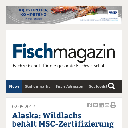
News
Stellenmarkt
Fisch-Adressen
Seafoodstar
S
u
Fischwirtschafts-Gipfel
Newsletter
c
02.05.2012
Ar
Ar
Ar
Ar
Ar
h
Alaska: Wildlachs
ti
ti
ti
ti
ti
e
behält MSC-Zertifizierung
k
k
k
k
k