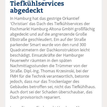
Tiefkühlservices
el
el
el
el
el
a
t
a
p
D
abgedeckt
uf
wi
uf
er
ru
F
tt
Li
E
ck
In Hamburg hat das gestrige Orkantief
ac
er
n
m
e
'Christian' das Dach des Tiefkühlservices der
e
n
k
ai
n
Fischmarkt Hamburg-Altona GmbH großflächig
b
e
l
abgedeckt und auf die angrenzende Große
o
di
v
Elbstraße geschleudert. Ein auf der Straße
o
n
er
parkender Smart wurde von den rund 300
k
te
se
Quadratmetern der Dachkonstruktion leicht
te
il
n
beschädigt. Einsatzkräfte der Hamburger
il
e
d
Feuerwehr räumten in den späten
e
n
e
Nachmittagsstunden die Trümmer von der
n
n
Straße. Dipl.-Ing. Thomas Krzesinski, bei der
FMH für die Technik verantwortlich, betonte
jedoch, dass nur das Trockenlager des
Gebäudes betroffen sei, nicht das Tiefkühlhaus.
Auch dort sei der Schaden überschaubar, das
Dach provisorisch repariert.