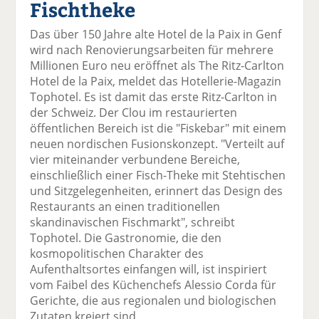
Fischtheke
el
el
el
el
el
a
t
a
p
D
Das über 150 Jahre alte Hotel de la Paix in Genf
uf
wi
uf
er
ru
wird nach Renovierungsarbeiten für mehrere
F
tt
Li
E
ck
Millionen Euro neu eröffnet als The Ritz-Carlton
ac
er
n
m
e
Hotel de la Paix, meldet das Hotellerie-Magazin
e
n
k
ai
n
Tophotel. Es ist damit das erste Ritz-Carlton in
b
e
l
der Schweiz. Der Clou im restaurierten
o
di
v
öffentlichen Bereich ist die "Fiskebar" mit einem
o
n
er
neuen nordischen Fusionskonzept. "Verteilt auf
k
te
se
vier miteinander verbundene Bereiche,
te
il
n
einschließlich einer Fisch-Theke mit Stehtischen
il
e
d
und Sitzgelegenheiten, erinnert das Design des
e
n
e
Restaurants an einen traditionellen
n
n
skandinavischen Fischmarkt", schreibt
Tophotel. Die Gastronomie, die den
kosmopolitischen Charakter des
Aufenthaltsortes einfangen will, ist inspiriert
vom Faibel des Küchenchefs Alessio Corda für
Gerichte, die aus regionalen und biologischen
Zutaten kreiert sind.