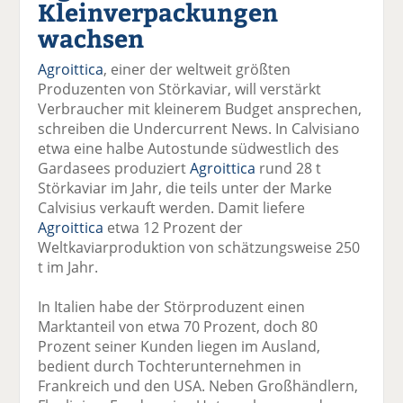
Kleinverpackungen
el
el
el
el
el
a
t
a
p
D
wachsen
uf
wi
uf
er
ru
F
tt
Li
E
ck
Agroittica
, einer der weltweit größten
ac
er
n
m
e
Produzenten von Störkaviar, will verstärkt
e
n
k
ai
n
Verbraucher mit kleinerem Budget ansprechen,
b
e
l
schreiben die Undercurrent News. In Calvisiano
o
di
v
etwa eine halbe Autostunde südwestlich des
o
n
er
Gardasees produziert
Agroittica
rund 28 t
k
te
se
Störkaviar im Jahr, die teils unter der Marke
te
il
n
Calvisius verkauft werden. Damit liefere
il
e
d
Agroittica
etwa 12 Prozent der
e
n
e
Weltkaviarproduktion von schätzungsweise 250
n
n
t im Jahr.
In Italien habe der Störproduzent einen
Marktanteil von etwa 70 Prozent, doch 80
Prozent seiner Kunden liegen im Ausland,
bedient durch Tochterunternehmen in
Frankreich und den USA. Neben Großhändlern,