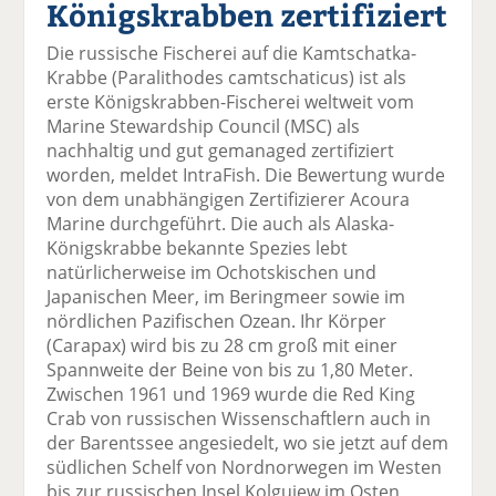
Königskrabben zertifiziert
el
el
el
el
el
a
t
a
p
D
Die russische Fischerei auf die Kamtschatka-
uf
wi
uf
er
ru
Krabbe (Paralithodes camtschaticus) ist als
F
tt
Li
E
ck
erste Königskrabben-Fischerei weltweit vom
ac
er
n
m
e
Marine Stewardship Council (MSC) als
e
n
k
ai
n
nachhaltig und gut gemanaged zertifiziert
b
e
l
worden, meldet IntraFish. Die Bewertung wurde
o
di
v
von dem unabhängigen Zertifizierer Acoura
o
n
er
Marine durchgeführt. Die auch als Alaska-
k
te
se
Königskrabbe bekannte Spezies lebt
te
il
n
natürlicherweise im Ochotskischen und
il
e
d
Japanischen Meer, im Beringmeer sowie im
e
n
e
nördlichen Pazifischen Ozean. Ihr Körper
n
n
(Carapax) wird bis zu 28 cm groß mit einer
Spannweite der Beine von bis zu 1,80 Meter.
Zwischen 1961 und 1969 wurde die Red King
Crab von russischen Wissenschaftlern auch in
der Barentssee angesiedelt, wo sie jetzt auf dem
südlichen Schelf von Nordnorwegen im Westen
bis zur russischen Insel Kolgujew im Osten