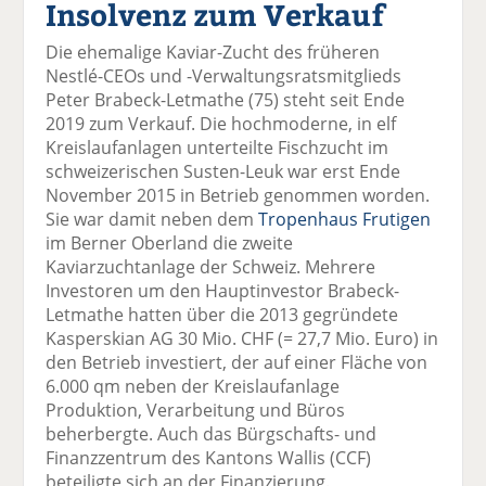
Insolvenz zum Verkauf
el
el
el
el
el
a
t
a
p
D
Die ehemalige Kaviar-Zucht des früheren
uf
wi
uf
er
ru
Nestlé-CEOs und -Verwaltungsratsmitglieds
F
tt
Li
E
ck
Peter Brabeck-Letmathe (75) steht seit Ende
ac
er
n
m
e
2019 zum Verkauf. Die hochmoderne, in elf
e
n
k
ai
n
Kreislaufanlagen unterteilte Fischzucht im
b
e
l
schweizerischen Susten-Leuk war erst Ende
o
di
v
November 2015 in Betrieb genommen worden.
o
n
er
Sie war damit neben dem
Tropenhaus Frutigen
k
te
se
im Berner Oberland die zweite
te
il
n
Kaviarzuchtanlage der Schweiz. Mehrere
il
e
d
Investoren um den Hauptinvestor Brabeck-
e
n
e
Letmathe hatten über die 2013 gegründete
n
n
Kasperskian AG 30 Mio. CHF (= 27,7 Mio. Euro) in
den Betrieb investiert, der auf einer Fläche von
6.000 qm neben der Kreislaufanlage
Produktion, Verarbeitung und Büros
beherbergte. Auch das Bürgschafts- und
Finanzzentrum des Kantons Wallis (CCF)
beteiligte sich an der Finanzierung.