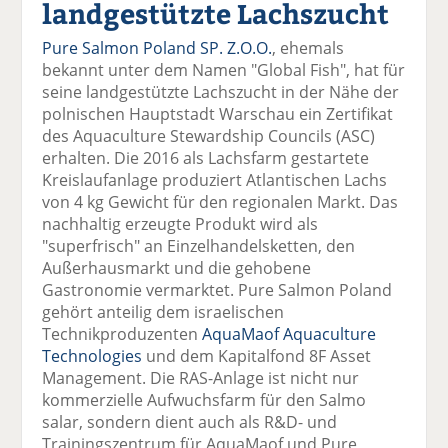
landgestützte Lachszucht
el
el
el
el
el
a
t
a
p
D
Pure Salmon Poland SP. Z.O.O.
, ehemals
uf
wi
uf
er
ru
bekannt unter dem Namen "Global Fish", hat für
F
tt
Li
E
ck
seine landgestützte Lachszucht in der Nähe der
ac
er
n
m
e
polnischen Hauptstadt Warschau ein Zertifikat
e
n
k
ai
n
des Aquaculture Stewardship Councils (ASC)
b
e
l
erhalten. Die 2016 als Lachsfarm gestartete
o
di
v
Kreislaufanlage produziert Atlantischen Lachs
o
n
er
von 4 kg Gewicht für den regionalen Markt. Das
k
te
se
nachhaltig erzeugte Produkt wird als
te
il
n
"superfrisch" an Einzelhandelsketten, den
il
e
d
Außerhausmarkt und die gehobene
e
n
e
Gastronomie vermarktet. Pure Salmon Poland
n
n
gehört anteilig dem israelischen
Technikproduzenten
AquaMaof Aquaculture
Technologies
und dem Kapitalfond 8F Asset
Management. Die RAS-Anlage ist nicht nur
kommerzielle Aufwuchsfarm für den Salmo
salar, sondern dient auch als R&D- und
Trainingszentrum für AquaMaof und Pure