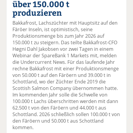
über 150.000 t
el
el
el
el
el
a
t
a
p
D
produzieren
uf
wi
uf
er
ru
F
tt
Li
E
ck
Bakkafrost, Lachszüchter mit Hauptsitz auf den
ac
er
n
m
e
Färöer Inseln, ist optimistisch, seine
e
n
k
ai
n
Produktionsmenge bis zum Jahr 2026 auf
b
e
l
150.000 t zu steigern. Das teilte Bakkafrost-CFO
o
di
v
Høgni Dahl Jakobsen vor zwei Tagen in einem
o
n
er
Webinar der SpareBank 1 Markets mit, melden
k
te
se
die Undercurrent News. Für das laufende Jahr
te
il
n
rechne Bakkafrost mit einer Produktionsmenge
il
e
d
von 50.000 t auf den Färöern und 39.000 t in
e
n
e
Schottland, wo der Züchter Ende 2019 die
n
n
Scottish Salmon Company übernommen hatte.
Im kommenden Jahr solle die Schwelle von
100.000 t Lachs überschritten werden mit dann
62.500 t von den Färöern und 44.000 t aus
Schottland. 2026 schließlich sollen 100.000 t von
den Färöern und 50.000 t aus Schottland
kommen.