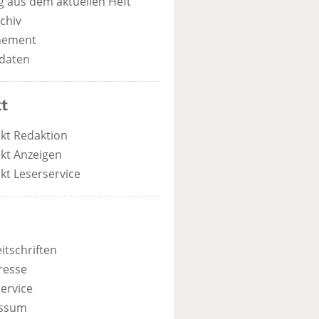
 aus dem aktuellen Heft
chiv
nement
daten
t
kt Redaktion
kt Anzeigen
kt Leserservice
itschriften
resse
ervice
ssum