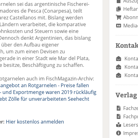
Auszug
arnelen sei das argentinische Fischerei-
Heftar
adores de Pesca (Conarpesa), teilt
Abon
rez Castellanos mit. Bislang werden
Ländern verarbeitet, die komparative
Media
Lohnkosten und Steuern sowie eine
 Dennoch denkt Argentinien, das bislang
Kontak
, über den Aufbau eigener
ch, um zum einen Devisen zu
erade in einer Stadt wie Mar del Plata,
Konta
e besitze, Beschäftigung zu schaffen.
Konta
Konta
Rotgarnelen auch im FischMagazin-Archiv:
angebot an Rotgarnelen - Preise fallen
g- und Exportmenge waren 2019 rückläufig
Verlag
ebt Zölle für unverarbeiteten Seehecht
Fachze
Fachp
r:
Hier kostenlos anmelden
Lesers
Impre