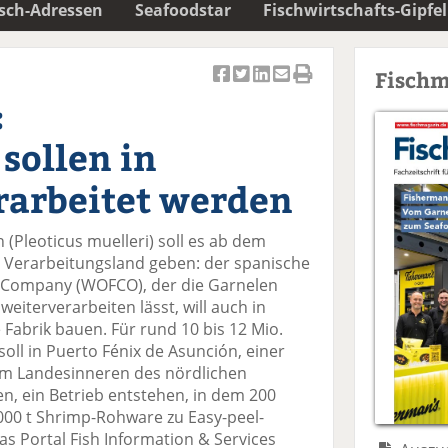
isch-Adressen
Seafoodstar
Fischwirtschafts-Gipfel
Fischm
Ar
Ar
Ar
Ar
Ar
:
ti
ti
ti
ti
ti
k
k
k
k
k
sollen in
el
el
el
el
el
a
t
a
p
D
rarbeitet werden
uf
wi
uf
er
ru
F
tt
Li
E
ck
 (Pleoticus muelleri) soll es ab dem
ac
er
n
m
e
 Verarbeitungsland geben: der spanische
e
n
k
ai
n
 Company (WOFCO), der die Garnelen
b
e
l
eiterverarbeiten lässt, will auch in
o
di
v
Fabrik bauen. Für rund 10 bis 12 Mio.
o
n
er
 soll in Puerto Fénix de Asunción, einer
k
te
se
im Landesinneren des nördlichen
te
il
n
n, ein Betrieb entstehen, in dem 200
il
e
d
.000 t Shrimp-Rohware zu Easy-peel-
e
n
e
as Portal Fish Information & Services
n
n