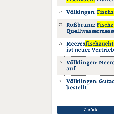
Völkingen:
Fisch
76
Roßbrunn:
Fisch
77
Quellwassermess
Meeres
fischzucht
78
ist neuer Vertrieb
Völklingen: Meer
79
auf
Völklingen: Gutac
80
bestellt
Zurück