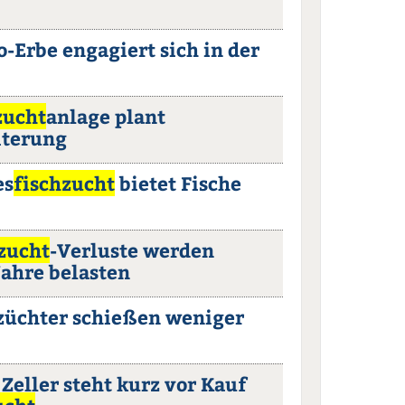
o-Erbe engagiert sich in der
zucht
anlage plant
iterung
es
fischzucht
bietet Fische
zucht
-Verluste werden
Jahre belasten
hzüchter schießen weniger
 Zeller steht kurz vor Kauf