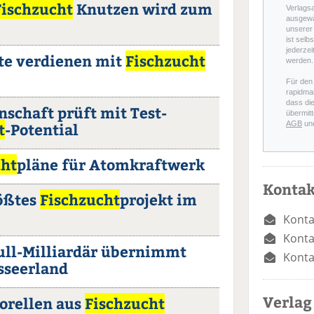
Fischzucht
Knutzen wird zum
Verlags
ausgewä
unserer 
ist selb
jederzei
te verdienen mit
Fischzucht
werden.
Für den
rapidmai
dass di
schaft prüft mit Test-
übermitt
t
-Potential
AGB
un
cht
pläne für Atomkraftwerk
Kontak
ößtes
Fischzucht
projekt im
Konta
Konta
Bull-Milliardär übernimmt
Konta
seerland
Verlag
orellen aus
Fischzucht