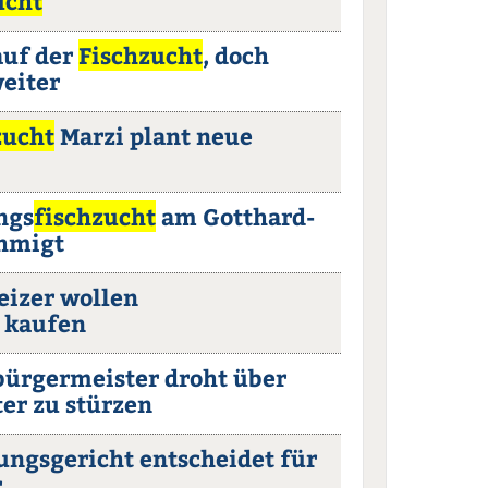
ucht
auf der
Fischzucht
, doch
eiter
zucht
Marzi plant neue
ngs
fischzucht
am Gotthard-
ehmigt
eizer wollen
kaufen
bürgermeister droht über
ter zu stürzen
ungsgericht entscheidet für
r