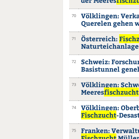
der Meeres
fischz
Völklingen: Verk
70
Querelen gehen w
Österreich:
Fisch
71
Naturteichanlage
Schweiz: Forschu
72
Basistunnel gen
Völklingen: Schw
73
Meeres
fischzucht
Völklingen: Ober
74
Fischzucht
-Desas
Franken: Verwalt
75
Fischzucht
Mülle