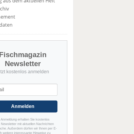
 aus dem aktuellen Heft
chiv
nement
daten
Fischmagazin
Newsletter
etzt kostenlos anmelden
Anmelden
r Anmeldung erhalten Sie kostenlos
Newsletter mit aktuellen Nachrichten
nche. Außerdem dürfen wir Ihnen per E-
h weitere interessante Hinweise zu