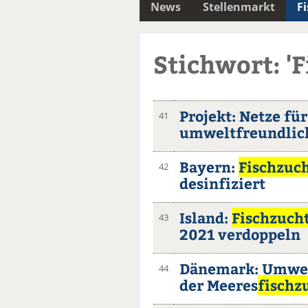
News
Stellenmarkt
F
Stichwort: 'F
Projekt: Netze fü
41
umweltfreundlic
Bayern:
Fischzuc
42
desinfiziert
Island:
Fischzuch
43
2021 verdoppeln
Dänemark: Umwelt
44
der Meeres
fischz