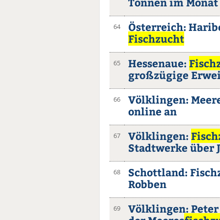
Tonnen im Monat
Österreich: Harib
64
Fischzucht
Hessenaue:
Fisch
65
großzügige Erwe
Völklingen: Meer
66
online an
Völklingen:
Fisch
67
Stadtwerke über 
Schottland: Fisc
68
Robben
Völklingen: Peter
69