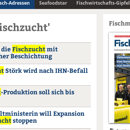
isch-Adressen
Seafoodstar
Fischwirtschafts-Gipfel
Fischm
ischzucht'
r die
Fischzucht
mit
her Beschichtung
ht
Störk wird nach IHN-Befall
t
-Produktion soll sich bis
ministerin will Expansion
ucht
stoppen