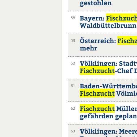
gestohlen
Bayern:
Fischzuc
58
Waldbüttelbrunn
Österreich:
Fisch
59
mehr
Völklingen: Stad
60
Fischzucht
-Chef 
Baden-Württembe
61
Fischzucht
Völml
Fischzucht
Mülle
62
gefährden gepla
Völklingen: Meer
63