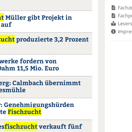
Fachze
Fachp
ht
Müller gibt Projekt in
 auf
Lesers
Impre
zucht
produzierte 3,2 Prozent
twerke fordern von
Dahm 11,5 Mio. Euro
rg: Calmbach übernimmt
esmühle
r: Genehmigungshürden
nte
Fischzucht
es
fischzucht
verkauft fünf