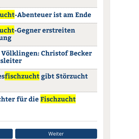
zucht
-Abenteuer ist am Ende
zucht
-Gegner erstreiten
ung
Völklingen: Christof Becker
sleiter
es
fischzucht
gibt Störzucht
hter für die
Fischzucht
Weiter