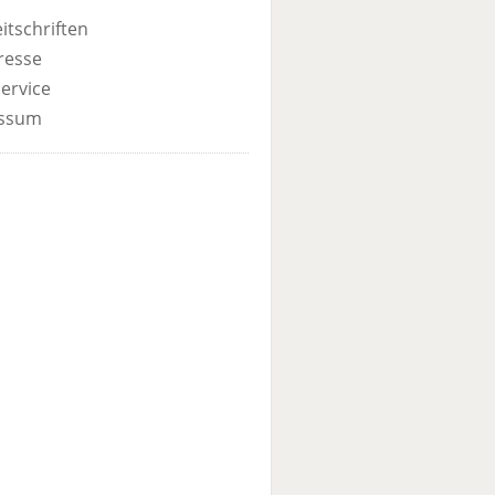
itschriften
resse
ervice
ssum