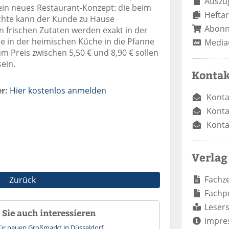
Auszug
in neues Restaurant-Konzept: die beim
Heftar
chte kann der Kunde zu Hause
Abon
n frischen Zutaten werden exakt in der
sie in der heimischen Küche in die Pfanne
Media
um Preis zwischen 5,50 € und 8,90 € sollen
sein.
Kontak
r:
Hier kostenlos anmelden
Konta
Konta
Konta
Verlag
Fachze
Zurück
Fachp
Lesers
Sie auch interessieren
Impre
für neuen Großmarkt in Düsseldorf