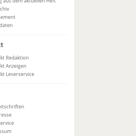
 aus dem aktuellen Heft
chiv
nement
daten
t
kt Redaktion
kt Anzeigen
kt Leserservice
itschriften
resse
ervice
ssum