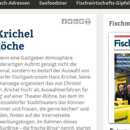
isch-Adressen
Seafoodstar
Fischwirtschafts-Gipfel
Fischm
Ar
Ar
Ar
Ar
Ar
Krichel
ti
ti
ti
ti
ti
k
k
k
k
k
köche
el
el
el
el
el
a
t
a
p
D
, wenn eine Gastgeber-Atmosphäre
uf
wi
uf
er
ru
 derartigen Auftritt genügt nicht die
F
tt
Li
E
ck
sonal, sondern es bedarf der Auswahl von
ac
er
n
m
e
dorfer Fischgastronom Hans Krichel. Seine
e
n
k
ai
n
enanzeige organisiert das von Christel
b
e
l
‚Krichel Fisch’ als Auswahlverfahren für
o
di
v
ng’ auf einer Theater-Bühne, bei dem im
o
n
er
 Düsseldorfer Stadttheaters das Können
k
te
se
Männer und Frauen, die gerne kochen“ und
te
il
n
len, finden auf der Internetseite
il
e
d
Bewerbungsbogen. Im Rahmen dieses
e
n
e
SurBrise – die frische Brise“ nennt, startet
n
n