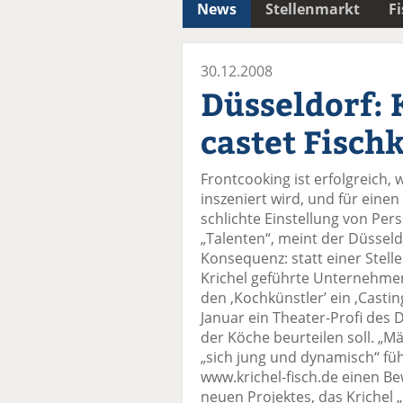
News
Stellenmarkt
F
30.12.2008
Düsseldorf: 
castet Fisch
Frontcooking ist erfolgreich
inszeniert wird, und für einen
schlichte Einstellung von Per
„Talenten“, meint der Düssel
Konsequenz: statt einer Stell
Krichel geführte Unternehmen 
den ‚Kochkünstler’ ein ‚Casti
Januar ein Theater-Profi des
der Köche beurteilen soll. „
„sich jung und dynamisch“ füh
www.krichel-fisch.de einen 
neuen Projektes, das Krichel „