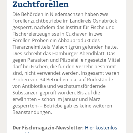
Zuchtforellen
el
el
el
el
el
a
t
a
p
D
Die Behörden in Niedersachsen haben zwei
uf
wi
uf
er
ru
Forellenzuchtbetriebe im Landkreis Osnabrück
F
tt
Li
E
ck
gesperrt, nachdem das Institut für Fische und
ac
er
n
m
e
Fischereierzeugnisse in Cuxhaven in zwei
e
n
k
ai
n
Forellen-Proben ein Abbauprodukt des
b
e
l
Tierarzneimittels Malachitgrün gefunden hatte.
o
di
v
Dies schreibt das Hamburger Abendblatt. Das
o
n
er
gegen Parasiten und Pilzbefall eingesetzte Mittel
k
te
se
darf bei Fischen, die für den Verzehr bestimmt
te
il
n
sind, nicht verwendet werden. Insgesamt waren
il
e
d
Proben von 34 Betrieben u.a. auf Rückstände
e
n
e
von Antibiotika und wachstumsfördernde
n
n
Substanzen geprüft worden. Bis auf die
erwähnten – schon im Januar und März
gesperrten- – Betriebe gab es keine weiteren
Beanstandungen.
Der Fischmagazin-Newsletter:
Hier kostenlos