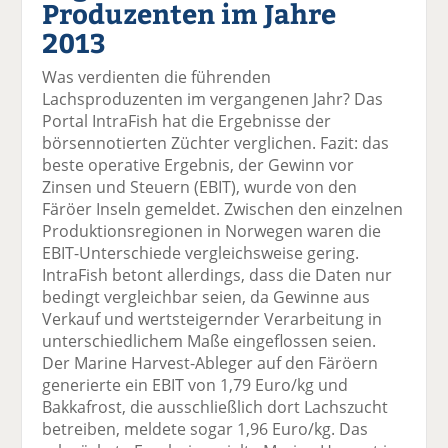
Produzenten im Jahre
el
el
el
el
el
a
t
a
p
D
2013
uf
wi
uf
er
ru
F
tt
Li
E
ck
Was verdienten die führenden
ac
er
n
m
e
Lachsproduzenten im vergangenen Jahr? Das
e
n
k
ai
n
Portal IntraFish hat die Ergebnisse der
b
e
l
börsennotierten Züchter verglichen. Fazit: das
o
di
v
beste operative Ergebnis, der Gewinn vor
o
n
er
Zinsen und Steuern (EBIT), wurde von den
k
te
se
Färöer Inseln gemeldet. Zwischen den einzelnen
te
il
n
Produktionsregionen in Norwegen waren die
il
e
d
EBIT-Unterschiede vergleichsweise gering.
e
n
e
IntraFish betont allerdings, dass die Daten nur
n
n
bedingt vergleichbar seien, da Gewinne aus
Verkauf und wertsteigernder Verarbeitung in
unterschiedlichem Maße eingeflossen seien.
Der Marine Harvest-Ableger auf den Färöern
generierte ein EBIT von 1,79 Euro/kg und
Bakkafrost, die ausschließlich dort Lachszucht
betreiben, meldete sogar 1,96 Euro/kg. Das