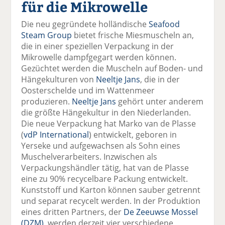
für die Mikrowelle
el
el
el
el
el
a
t
a
p
D
Die neu gegründete holländische
Seafood
uf
wi
uf
er
ru
Steam Group
bietet frische Miesmuscheln an,
F
tt
Li
E
ck
die in einer speziellen Verpackung in der
ac
er
n
m
e
Mikrowelle dampfgegart werden können.
e
n
k
ai
n
Gezüchtet werden die Muscheln auf Boden- und
b
e
l
Hängekulturen von
Neeltje Jans
, die in der
o
di
v
Oosterschelde und im Wattenmeer
o
n
er
produzieren.
Neeltje Jans
gehört unter anderem
k
te
se
die größte Hängekultur in den Niederlanden.
te
il
n
Die neue Verpackung hat Marko van de Plasse
il
e
d
(
vdP International
) entwickelt, geboren in
e
n
e
Yerseke und aufgewachsen als Sohn eines
n
n
Muschelverarbeiters. Inzwischen als
Verpackungshändler tätig, hat van de Plasse
eine zu 90% recycelbare Packung entwickelt.
Kunststoff und Karton können sauber getrennt
und separat recycelt werden. In der Produktion
eines dritten Partners, der
De Zeeuwse Mossel
(DZM)
, werden derzeit vier verschiedene