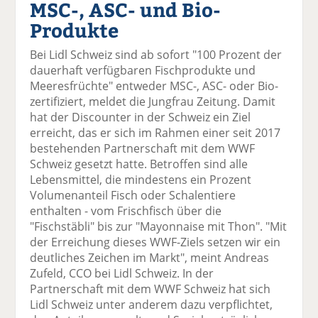
MSC-, ASC- und Bio-
el
el
el
el
el
a
t
a
p
D
Produkte
uf
wi
uf
er
ru
F
tt
Li
E
ck
Bei Lidl Schweiz sind ab sofort "100 Prozent der
ac
er
n
m
e
dauerhaft verfügbaren Fischprodukte und
e
n
k
ai
n
Meeresfrüchte" entweder MSC-, ASC- oder Bio-
b
e
l
zertifiziert, meldet die Jungfrau Zeitung. Damit
o
di
v
hat der Discounter in der Schweiz ein Ziel
o
n
er
erreicht, das er sich im Rahmen einer seit 2017
k
te
se
bestehenden Partnerschaft mit dem WWF
te
il
n
Schweiz gesetzt hatte. Betroffen sind alle
il
e
d
Lebensmittel, die mindestens ein Prozent
e
n
e
Volumenanteil Fisch oder Schalentiere
n
n
enthalten - vom Frischfisch über die
"Fischstäbli" bis zur "Mayonnaise mit Thon". "Mit
der Erreichung dieses WWF-Ziels setzen wir ein
deutliches Zeichen im Markt", meint Andreas
Zufeld, CCO bei Lidl Schweiz. In der
Partnerschaft mit dem WWF Schweiz hat sich
Lidl Schweiz unter anderem dazu verpflichtet,