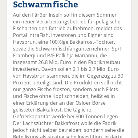
Schwarmfische
el
el
el
el
el
a
t
a
p
D
Auf den Färöer Inseln soll in diesem Sommer
uf
wi
uf
er
ru
ein neuer Verarbeitungsbetrieb für pelagische
F
tt
Li
E
ck
Fischarten den Betrieb aufnehmen, meldet das
ac
er
n
m
e
Portal IntraFish. Investoren und Eigner sind
e
n
k
ai
n
Havsbrun, eine 100%ige Bakkafrost-Tochter,
b
e
l
sowie die Schwarmfischfangunternehmen Sp/F
o
di
v
Framherji und P/F Palli hja Mariannu, die
o
n
er
insgesamt 26,8 Mio. Euro in den Fabrikneubau
k
te
se
investieren. Davon sollen 2,1 bis 2,7 Mio. Euro
te
il
n
von Havsbrun stammen, die im Gegenzug zu 30
il
e
d
Prozent beteiligt sind. Die Produktion soll nicht
e
n
e
nur ganze Fische frosten, sondern auch Filets
n
n
und Fische ohne Kopf schneiden, heißt es in
einer Erklärung der an der Osloer Börse
gelisteten Bakkafrost. Die tägliche
Gefrierkapazität werde bei 600 Tonnen liegen.
Der Lachszüchter Bakkafrost wolle die Fabrik
jedoch nicht selber betreiben, sondern sehe die
Beteiligung als strategische Investition, erklärte