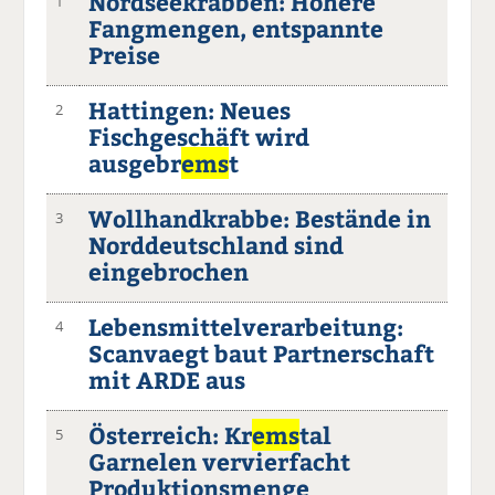
Nordseekrabben: Höhere
1
Fangmengen, entspannte
Preise
Hattingen: Neues
2
Fischgeschäft wird
ausgebr
ems
t
Wollhandkrabbe: Bestände in
3
Norddeutschland sind
eingebrochen
Lebensmittelverarbeitung:
4
Scanvaegt baut Partnerschaft
mit ARDE aus
Österreich: Kr
ems
tal
5
Garnelen vervierfacht
Produktionsmenge