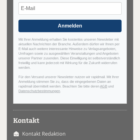
Anmelden
Mit Ihrer Anmeldung erhalten Sie kostenlos unseren Newsletter mit
aktuellen Nachrichten der Branche. Außerdem dürfen wir Ihnen per
E-Mail auch weitere interessante Hinweise zu Verlagsangeboten,
Umfragen sowie zu ausgewählten Veranstaltungen und Angeboten
unserer Partner zusenden. Diese Einwilligung ist selbstverständlich
freiwillig und kann jederzeit mit Wirkung für die Zukunft widerrufen
werden.
Für den Versand unserer Newsletter nutzen wir rapidmail. Mit Ihrer
Anmeldung stimmen Sie zu, dass die eingegebenen Daten an
rapidmail übermittelt werden. Beachten Sie bitte deren
AGB
und
Datenschutzbestimmungen
.
Kontakt
Kontakt Redaktion