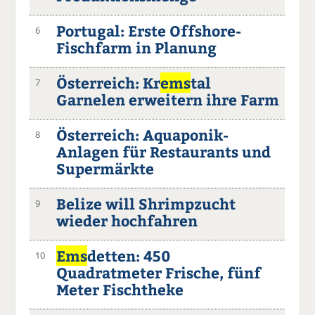
Portugal: Erste Offshore-
6
Fischfarm in Planung
Österreich: Kr
ems
tal
7
Garnelen erweitern ihre Farm
Österreich: Aquaponik-
8
Anlagen für Restaurants und
Supermärkte
Belize will Shrimpzucht
9
wieder hochfahren
Ems
detten: 450
10
Quadratmeter Frische, fünf
Meter Fischtheke