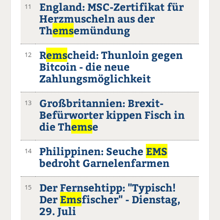
England: MSC-Zertifikat für
11
Herzmuscheln aus der
Th
ems
emündung
R
ems
cheid: Thunloin gegen
12
Bitcoin - die neue
Zahlungsmöglichkeit
Großbritannien: Brexit-
13
Befürworter kippen Fisch in
die Th
ems
e
Philippinen: Seuche
EMS
14
bedroht Garnelenfarmen
Der Fernsehtipp: "Typisch!
15
Der
Ems
fischer" - Dienstag,
29. Juli