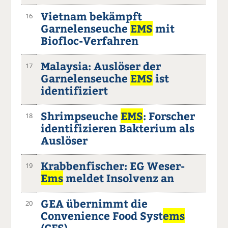
Vietnam bekämpft
16
Garnelenseuche
EMS
mit
Biofloc-Verfahren
Malaysia: Auslöser der
17
Garnelenseuche
EMS
ist
identifiziert
Shrimpseuche
EMS
: Forscher
18
identifizieren Bakterium als
Auslöser
Krabbenfischer: EG Weser-
19
Ems
meldet Insolvenz an
GEA übernimmt die
20
Convenience Food Syst
ems
(CFS)