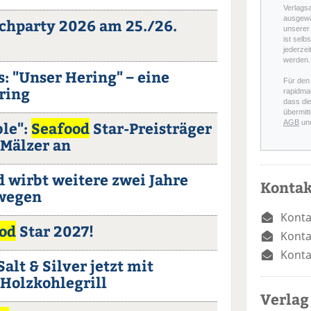
Verlags
ausgewä
chparty 2026 am 25./26.
unserer 
ist selb
jederzei
werden.
 "Unser Hering" – eine
Für den
ring
rapidmai
dass di
übermitt
ble":
Seafood
Star-Preisträger
AGB
un
 Mälzer an
 wirbt weitere zwei Jahre
Kontak
rwegen
Konta
od
Star 2027!
Konta
Konta
Salt & Silver jetzt mit
Holzkohlegrill
Verlag