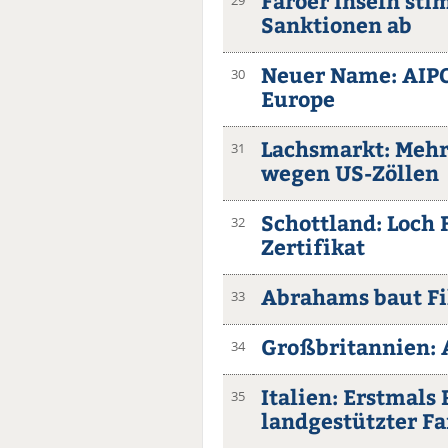
Färöer Inseln st
29
Sanktionen ab
Neuer Name: AIP
30
Europe
Lachsmarkt: Mehr
31
wegen US-Zöllen
Schottland: Loch 
32
Zertifikat
Abrahams baut Fi
33
Großbritannien: 
34
Italien: Erstmals
35
landgestützter F