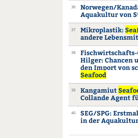
Norwegen/Kanada:
36
Aquakultur von S
Mikroplastik:
Sea
37
andere Lebensmit
Fischwirtschafts-
38
Hilger: Chancen 
den Import von s
Seafood
Kangamiut
Seafo
39
Collande Agent f
SEG/SPG: Erstmal
40
in der Aquakultu