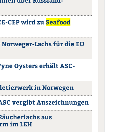
immen über Russland-
CE-CEP wird zu
Seafood
 Norweger-Lachs für die EU
Fyne Oysters erhält ASC-
letierwerk in Norwegen
ASC vergibt Auszeichnungen
 Räucherlachs aus
arm im LEH