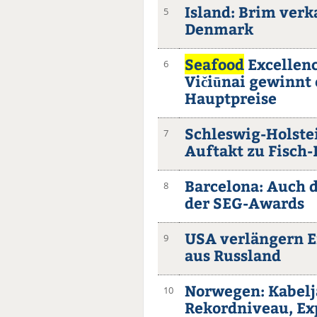
Island: Brim verk
5
Denmark
Seafood
Excellenc
6
Vičiūnai gewinnt 
Hauptpreise
Schleswig-Holstei
7
Auftakt zu Fisch
Barcelona: Auch d
8
der SEG-Awards
USA verlängern E
9
aus Russland
Norwegen: Kabelja
10
Rekordniveau, Ex