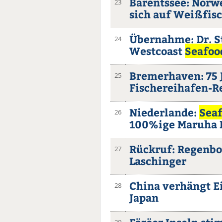
Barentssee: Norw
23
sich auf Weißfis
Übernahme: Dr. S
24
Westcoast
Seafoo
Bremerhaven: 75 
25
Fischereihafen-R
Niederlande:
Sea
26
100%ige Maruha N
Rückruf: Regenbo
27
Laschinger
China verhängt E
28
Japan