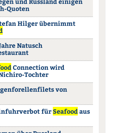
egen und Russland einigen
ch-Quoten
tefan Hilger übernimmt
d
Jahre Natusch
estaurant
food
Connection wird
ichiro-Tochter
genforellenfilets von
infuhrverbot für
Seafood
aus