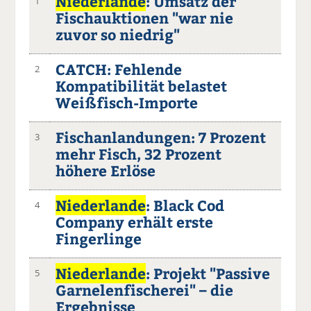
Niederlande
: Umsatz der
1
Fischauktionen "war nie
zuvor so niedrig"
CATCH: Fehlende
2
Kompatibilität belastet
Weißfisch-Importe
Fischanlandungen: 7 Prozent
3
mehr Fisch, 32 Prozent
höhere Erlöse
Niederlande
: Black Cod
4
Company erhält erste
Fingerlinge
Niederlande
: Projekt "Passive
5
Garnelenfischerei" – die
Ergebnisse