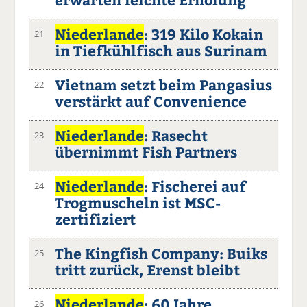
Niederlande
: 319 Kilo Kokain
21
in Tiefkühlfisch aus Surinam
Vietnam setzt beim Pangasius
22
verstärkt auf Convenience
Niederlande
: Rasecht
23
übernimmt Fish Partners
Niederlande
: Fischerei auf
24
Trogmuscheln ist MSC-
zertifiziert
The Kingfish Company: Buiks
25
tritt zurück, Erenst bleibt
Niederlande
: 60 Jahre
26