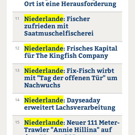
Ort ist eine Herausforderung
Niederlande
: Fischer
11
zufrieden mit
Saatmuschelfischerei
Niederlande
: Frisches Kapital
12
für The Kingfish Company
Niederlande
: Fix-Fisch wirbt
13
mit "Tag der offenen Tür" um
Nachwuchs
Niederlande
: Dayseaday
14
erweitert Lachsverarbeitung
Niederlande
: Neuer 111 Meter-
15
Trawler "Annie Hillina" auf