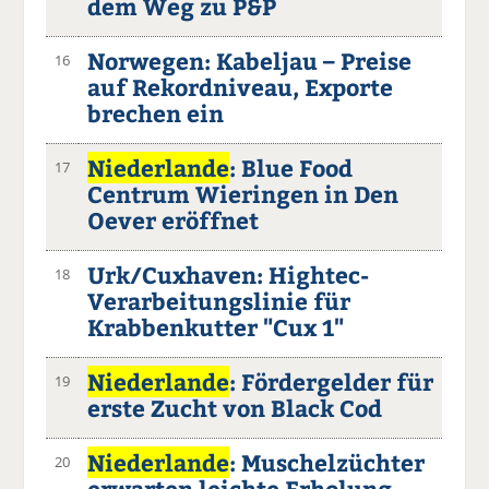
dem Weg zu P&P
Norwegen: Kabeljau – Preise
16
auf Rekordniveau, Exporte
brechen ein
Niederlande
: Blue Food
17
Centrum Wieringen in Den
Oever eröffnet
Urk/Cuxhaven: Hightec-
18
Verarbeitungslinie für
Krabbenkutter "Cux 1"
Niederlande
: Fördergelder für
19
erste Zucht von Black Cod
Niederlande
: Muschelzüchter
20
erwarten leichte Erholung