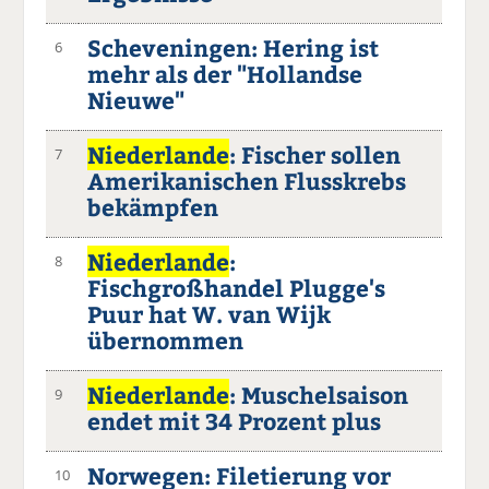
Scheveningen: Hering ist
6
mehr als der "Hollandse
Nieuwe"
Niederlande
: Fischer sollen
7
Amerikanischen Flusskrebs
bekämpfen
Niederlande
:
8
Fischgroßhandel Plugge's
Puur hat W. van Wijk
übernommen
Niederlande
: Muschelsaison
9
endet mit 34 Prozent plus
Norwegen: Filetierung vor
10