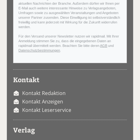
aktuellen Nachrichten der Branche. Außerdem dürfen wir Ihnen per
E-Mail auch weitere interessante Hinweise zu Verlagsangeboten,
Umfragen sowie zu ausgewählten Veranstaltungen und Angeboten
unserer Partner zusenden. Diese Einwilligung ist selbstverständlich
freiwillig und kann jederzeit mit Wirkung für die Zukunft widerrufen
werden.
Für den Versand unserer Newsletter nutzen wir rapidmail. Mit Ihrer
Anmeldung stimmen Sie zu, dass die eingegebenen Daten an
rapidmail übermittelt werden. Beachten Sie bitte deren
AGB
und
Datenschutzbestimmungen
.
Kontakt
Kontakt Redaktion
Kontakt Anzeigen
Kontakt Leserservice
Verlag