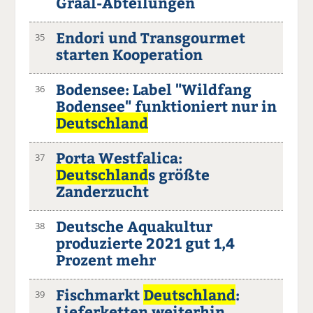
Graal-Abteilungen
Endori und Transgourmet
35
starten Kooperation
Bodensee: Label "Wildfang
36
Bodensee" funktioniert nur in
Deutschland
Porta Westfalica:
37
Deutschland
s größte
Zanderzucht
Deutsche Aquakultur
38
produzierte 2021 gut 1,4
Prozent mehr
Fischmarkt
Deutschland
:
39
Lieferketten weiterhin