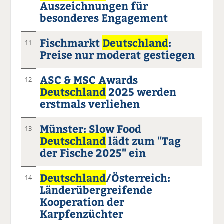
Auszeichnungen für
besonderes Engagement
Fischmarkt
Deutschland
:
11
Preise nur moderat gestiegen
ASC & MSC Awards
12
Deutschland
2025 werden
erstmals verliehen
Münster: Slow Food
13
Deutschland
lädt zum "Tag
der Fische 2025" ein
Deutschland
/Österreich:
14
Länderübergreifende
Kooperation der
Karpfenzüchter