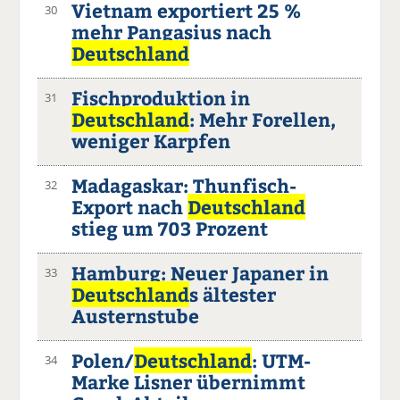
Vietnam exportiert 25 %
30
mehr Pangasius nach
Deutschland
Fischproduktion in
31
Deutschland
: Mehr Forellen,
weniger Karpfen
Madagaskar: Thunfisch-
32
Export nach
Deutschland
stieg um 703 Prozent
Hamburg: Neuer Japaner in
33
Deutschland
s ältester
Austernstube
Polen/
Deutschland
: UTM-
34
Marke Lisner übernimmt