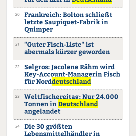
Frankreich: Bolton schließt
20
letzte Saupiquet-Fabrik in
Quimper
"Guter Fisch-Liste" ist
21
abermals kürzer geworden
Selgros: Jacolene Rähm wird
22
Key-Account-Managerin Fisch
für Nord
deutschland
Weltfischereitag: Nur 24.000
23
Tonnen in
Deutschland
angelandet
Die 30 größten
24
Lebensmittelhändler in