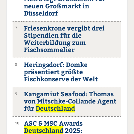
neuen Großmarkt in
Düsseldorf
Friesenkrone vergibt drei
7
Stipendien für die
Weiterbildung zum
Fischsommelier
Heringsdorf: Domke
8
präsentiert größte
Fischkonserve der Welt
Kangamiut Seafood: Thomas
9
von Mitschke-Collande Agent
für
Deutschland
ASC & MSC Awards
10
Deutschland
2025: