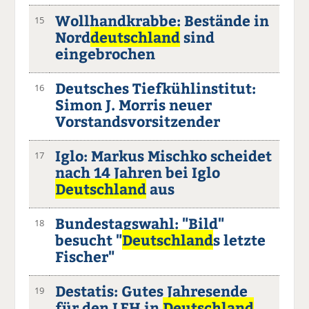
Wollhandkrabbe: Bestände in
15
Nord
deutschland
sind
eingebrochen
Deutsches Tiefkühlinstitut:
16
Simon J. Morris neuer
Vorstandsvorsitzender
Iglo: Markus Mischko scheidet
17
nach 14 Jahren bei Iglo
Deutschland
aus
Bundestagswahl: "Bild"
18
besucht "
Deutschland
s letzte
Fischer"
Destatis: Gutes Jahresende
19
für den LEH in
Deutschland