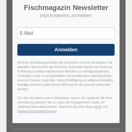
Fischmagazin Newsletter
jetzt kostenlos anmelden
Anmelden
Mit Ihrer Anmeldung erhalten Sie kostenlos unseren Newsletter mit
aktuellen Nachrichten der Branche. Außerdem dürfen wir Ihnen per
E-Mail auch weitere interessante Hinweise zu Verlagsangeboten,
Umfragen sowie zu ausgewählten Veranstaltungen und Angeboten
unserer Partner zusenden. Diese Einwilligung ist selbstverständlich
freiwillig und kann jederzeit mit Wirkung für die Zukunft widerrufen
werden.
Für den Versand unserer Newsletter nutzen wir rapidmail. Mit Ihrer
Anmeldung stimmen Sie zu, dass die eingegebenen Daten an
rapidmail übermittelt werden. Beachten Sie bitte deren
AGB
und
Datenschutzbestimmungen
.