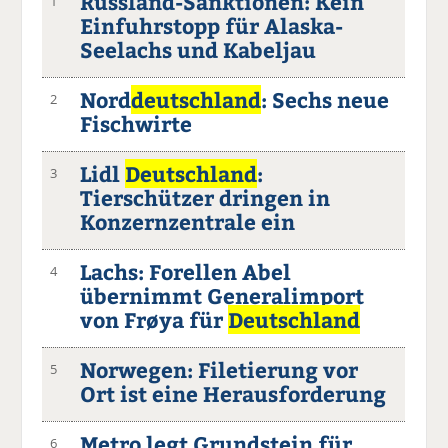
Russland-Sanktionen: Kein
1
Einfuhrstopp für Alaska-
Seelachs und Kabeljau
Nord
deutschland
: Sechs neue
2
Fischwirte
Lidl
Deutschland
:
3
Tierschützer dringen in
Konzernzentrale ein
Lachs: Forellen Abel
4
übernimmt Generalimport
von Frøya für
Deutschland
Norwegen: Filetierung vor
5
Ort ist eine Herausforderung
Metro legt Grundstein für
6