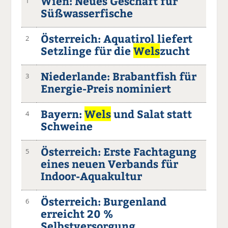
Wien: Neues Geschäft für
1
Süßwasserfische
Österreich: Aquatirol liefert
2
Setzlinge für die
Wels
zucht
Niederlande: Brabantfish für
3
Energie-Preis nominiert
Bayern:
Wels
und Salat statt
4
Schweine
Österreich: Erste Fachtagung
5
eines neuen Verbands für
Indoor-Aquakultur
Österreich: Burgenland
6
erreicht 20 %
Selbstversorgung