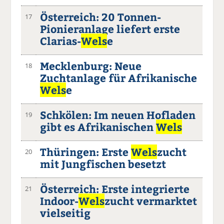
Österreich: 20 Tonnen-
17
Pionieranlage liefert erste
Clarias-
Wels
e
Mecklenburg: Neue
18
Zuchtanlage für Afrikanische
Wels
e
Schkölen: Im neuen Hofladen
19
gibt es Afrikanischen
Wels
Thüringen: Erste
Wels
zucht
20
mit Jungfischen besetzt
Österreich: Erste integrierte
21
Indoor-
Wels
zucht vermarktet
vielseitig