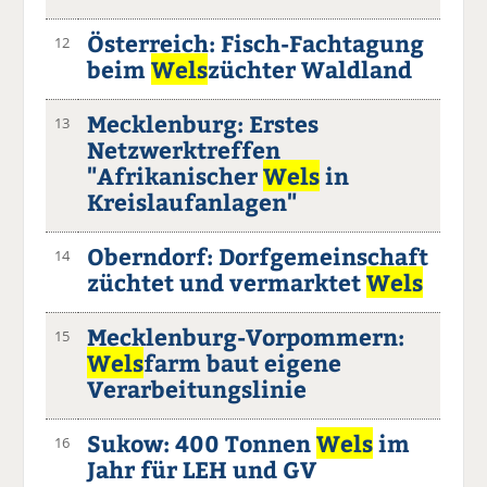
Österreich: Fisch-Fachtagung
12
beim
Wels
züchter Waldland
Mecklenburg: Erstes
13
Netzwerktreffen
"Afrikanischer
Wels
in
Kreislaufanlagen"
Oberndorf: Dorfgemeinschaft
14
züchtet und vermarktet
Wels
Mecklenburg-Vorpommern:
15
Wels
farm baut eigene
Verarbeitungslinie
Sukow: 400 Tonnen
Wels
im
16
Jahr für LEH und GV