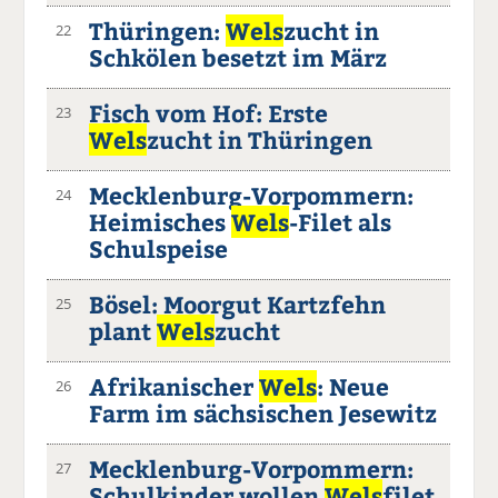
Thüringen:
Wels
zucht in
22
Schkölen besetzt im März
Fisch vom Hof: Erste
23
Wels
zucht in Thüringen
Mecklenburg-Vorpommern:
24
Heimisches
Wels
-Filet als
Schulspeise
Bösel: Moorgut Kartzfehn
25
plant
Wels
zucht
Afrikanischer
Wels
: Neue
26
Farm im sächsischen Jesewitz
Mecklenburg-Vorpommern:
27
Schulkinder wollen
Wels
filet