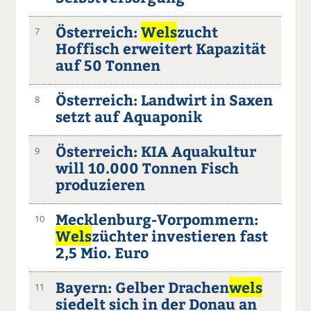
Österreich:
Wels
zucht
7
Hoffisch erweitert Kapazität
auf 50 Tonnen
Österreich: Landwirt in Saxen
8
setzt auf Aquaponik
Österreich: KIA Aquakultur
9
will 10.000 Tonnen Fisch
produzieren
Mecklenburg-Vorpommern:
10
Wels
züchter investieren fast
2,5 Mio. Euro
Bayern: Gelber Drachen
wels
11
siedelt sich in der Donau an