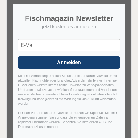
Fischmagazin Newsletter
jetzt kostenlos anmelden
Anmelden
Mit Ihrer Anmeldung erhalten Sie kostenlos unseren Newsletter mit
aktuellen Nachrichten der Branche. Außerdem dürfen wir Ihnen per
E-Mail auch weitere interessante Hinweise zu Verlagsangeboten,
Umfragen sowie zu ausgewählten Veranstaltungen und Angeboten
unserer Partner zusenden. Diese Einwilligung ist selbstverständlich
freiwillig und kann jederzeit mit Wirkung für die Zukunft widerrufen
werden.
Für den Versand unserer Newsletter nutzen wir rapidmail. Mit Ihrer
Anmeldung stimmen Sie zu, dass die eingegebenen Daten an
rapidmail übermittelt werden. Beachten Sie bitte deren
AGB
und
Datenschutzbestimmungen
.