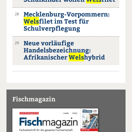
Mecklenburg-Vorpommern:
28
Wels
filet im Test für
Schulverpflegung
Neue vorläufige
29
Handelsbezeichnung:
Afrikanischer
Wels
hybrid
Fischmagazin